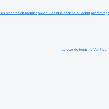
plus récentes en premier
Année - les plus anciens au début
Kilométrag
autocar de tourisme Van Hool