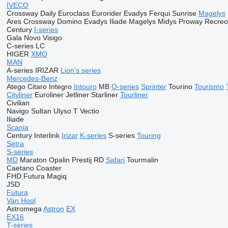
IVECO
Crossway
Daily
Euroclass
Eurorider
Evadys
Ferqui Sunrise
Magelys
Ares
Crossway
Domino
Evadys
Iliade
Magelys
Midys
Proway
Recreo
Century
I-series
Gala
Novo
Visigo
C-series
LC
HIGER
XMQ
MAN
A-series
IRIZAR
Lion's series
Mercedes-Benz
Atego
Citaro
Integro
Intouro
MB
O-series
Sprinter
Tourino
Tourismo
Cityliner
Euroliner
Jetliner
Starliner
Tourliner
Civilian
Navigo
Sultan
Ulyso T
Vectio
Iliade
Scania
Century
Interlink
Irizar
K-series
S-series
Touring
Setra
S-series
MD
Maraton
Opalin
Prestij
RD
Safari
Tourmalin
Caetano
Coaster
FHD
Futura
Magiq
JSD
Futura
Van Hool
Astromega
Astron
EX
EX16
T-series