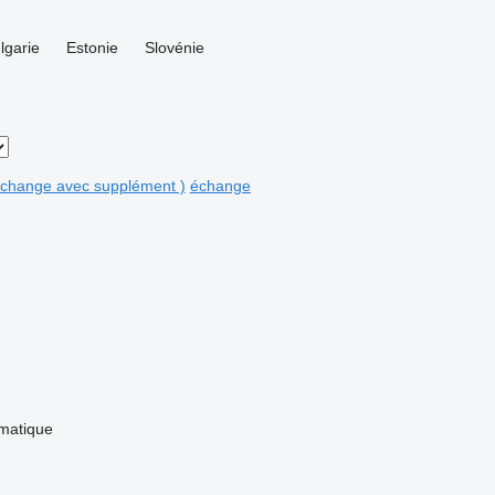
lgarie
Estonie
Slovénie
 échange avec supplément )
échange
omatique