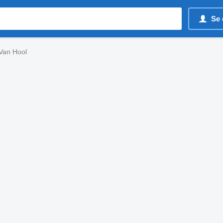
Se 
Van Hool