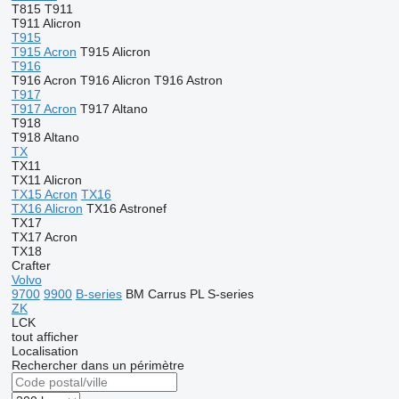
T815
T911
T911 Alicron
T915
T915 Acron
T915 Alicron
T916
T916 Acron
T916 Alicron
T916 Astron
T917
T917 Acron
T917 Altano
T918
T918 Altano
TX
TX11
TX11 Alicron
TX15 Acron
TX16
TX16 Alicron
TX16 Astronef
TX17
TX17 Acron
TX18
Crafter
Volvo
9700
9900
B-series
BM
Carrus
PL
S-series
ZK
LCK
tout afficher
Localisation
Rechercher dans un périmètre