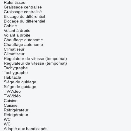
Ralentisseur
Graissage centralisé
Graissage centralisé
Blocage du différentiel
Blocage du différentiel
Cabine
Volant à droite
Volant à droite
Chauffage autonome
Chauffage autonome
Climatiseur
Climatiseur
Régulateur de vitesse (tempomat)
Régulateur de vitesse (tempomat)
Tachygraphe
Tachygraphe
Habitacle
Siège de guidage
Siège de guidage
TV/Vidéo
TV/Vidéo
Cuisine
Cuisine
Réfrigérateur
Réfrigérateur
WC
WC
Adapté aux handicapés