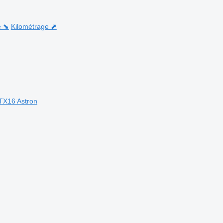
e ⬊
Kilométrage ⬈
 TX16 Astron