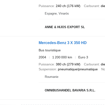
Puissance
240 ch (176 kW)
Carburant
di
Espagne, Vinaròs
ANNE & HIJOS EXPORT SL
Mercedes-Benz 3 X 350 HD
Bus touristique
2004
1 200 000 km
Euro 3
Puissance
380 ch (279 kW)
Carburant
di
Suspension
pneumatique/pneumatique
No
Roumanie
OMNIBUSHANDEL BAVARIA S.R.L.