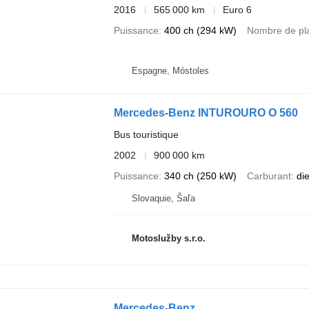
2016
565 000 km
Euro 6
Puissance
400 ch (294 kW)
Nombre de pl
Espagne, Móstoles
Mercedes-Benz INTUROURO O 560
Bus touristique
2002
900 000 km
Puissance
340 ch (250 kW)
Carburant
di
Slovaquie, Šaľa
Motoslužby s.r.o.
Mercedes-Benz