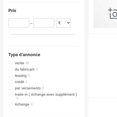
Pologne
Prix
Espagne
Slovaquie
–
Estonie
Pays-Bas
Type d'annonce
vente
du fabricant
leasing
crédit
par versements
trade-in ( échange avec supplément )
échange