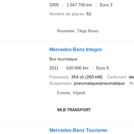
2005
1 047 700 km
Euro 3
Nombre de places
51
Roumanie, Târgu Mureș
Mercedes-Benz Integro
Bus touristique
2011
620 000 km
Euro 5
Puissance
354 ch (260 kW)
Carburant
di
Suspension
pneumatique/pneumatique
No
Estonie, Viljandi
WLB TRANSPORT
Mercedes-Benz Tourismo