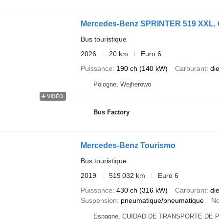
Mercedes-Benz SPRINTER 519 XXL,
Bus touristique
2026
20 km
Euro 6
Puissance
190 ch (140 kW)
Carburant
di
Pologne, Wejherowo
VIDÉO
Bus Factory
Mercedes-Benz Tourismo
Bus touristique
2019
519 032 km
Euro 6
Puissance
430 ch (316 kW)
Carburant
di
Suspension
pneumatique/pneumatique
No
Espagne, CUIDAD DE TRANSPORTE DE PAM