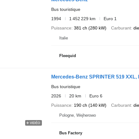
Bus touristique
1994
1 452 229 km
Euro 1
Puissance
381 ch (280 kW)
Carburant
di
Italie
Fleequid
Mercedes-Benz SPRINTER 519 XXL, 
Bus touristique
2026
20 km
Euro 6
Puissance
190 ch (140 kW)
Carburant
di
Pologne, Wejherowo
VIDÉO
Bus Factory