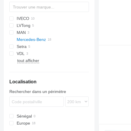
IVECO
Magiq
LVTong
Crossway
Crossway
MAN
Daily
Mercedes-Benz
Evadys
IRIZAR
Setra
Mago
Integro
Navigo
VDL
O-series
S-series
Prestij
tout afficher
Sprinter
Futura
O560
Tourismo
Sprinter 513
Sprinter 519
Localisation
Rechercher dans un périmètre
Sénégal
Europe
Roumanie