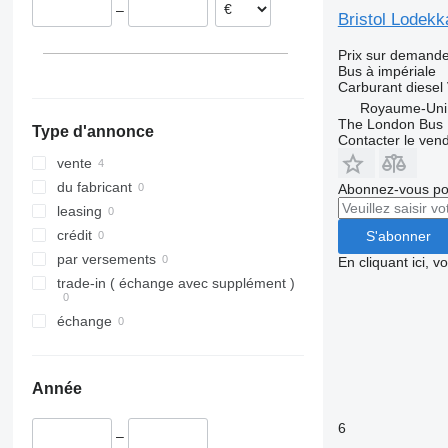
–
Bristol Lodek
Prix sur demand
Bus à impériale
Carburant
diesel
Royaume-Uni
The London Bus
Type d'annonce
Contacter le ven
vente
du fabricant
Abonnez-vous pou
leasing
crédit
S'abonner
par versements
En cliquant ici, 
trade-in ( échange avec supplément )
échange
Année
6
–