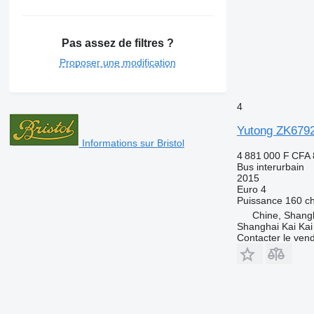
Pas assez de filtres ?
Proposer une modification
4
Yutong ZK679
Informations sur Bristol
4 881 000 F CFA
Bus interurbain
2015
Euro 4
Puissance
160 c
Chine, Shang
Shanghai Kai Kai
Contacter le ven