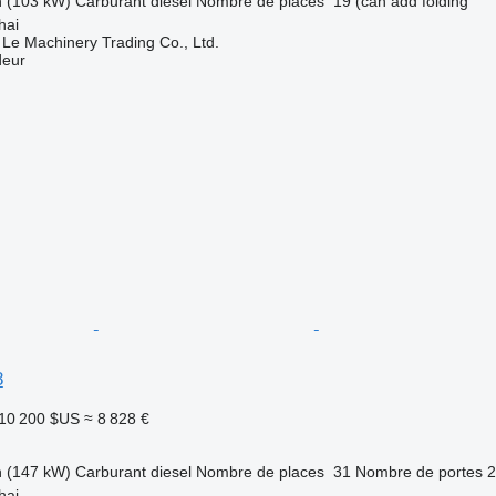
h (103 kW)
Carburant
diesel
Nombre de places
19 (can add folding
hai
 Le Machinery Trading Co., Ltd.
deur
8
10 200 $US
≈ 8 828 €
h (147 kW)
Carburant
diesel
Nombre de places
31
Nombre de portes
2
hai