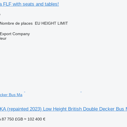
a FLF with seats and tables!
e
Nombre de places
EU HEIGHT LIMIT
 Export Company
deur
ecker Bus Ma
KA (repainted 2023) Low Height British Double Decker Bus
A
87 750 £GB
≈ 102 400 €