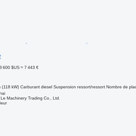
2
8 600 $US
≈ 7 443 €
h (118 kW)
Carburant
diesel
Suspension
ressort/ressort
Nombre de pla
hai
 Le Machinery Trading Co., Ltd.
deur