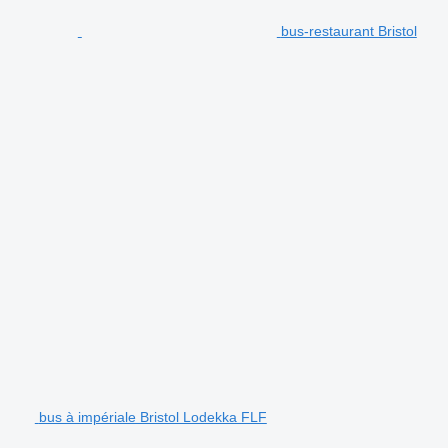
bus-restaurant Bristol
bus à impériale Bristol Lodekka FLF