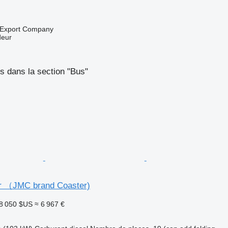
 Export Company
deur
 dans la section "Bus"
r （JMC brand Coaster)
8 050 $US
≈ 6 967 €