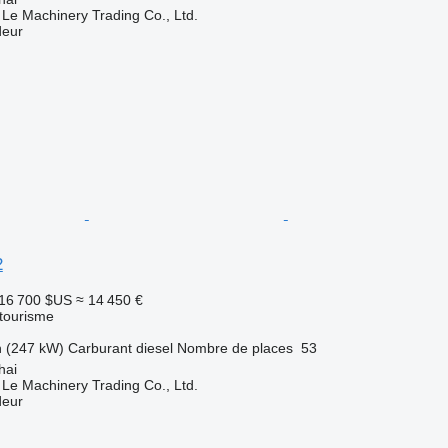
 Le Machinery Trading Co., Ltd.
deur
2
16 700 $US
≈ 14 450 €
 tourisme
h (247 kW)
Carburant
diesel
Nombre de places
53
hai
 Le Machinery Trading Co., Ltd.
deur