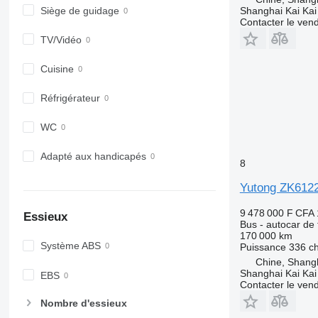
Shanghai Kai Kai
Siège de guidage
Contacter le ven
TV/Vidéo
Cuisine
Réfrigérateur
WC
Adapté aux handicapés
8
Yutong ZK612
9 478 000 F CFA
Essieux
Bus - autocar de
170 000 km
Système ABS
Puissance
336 c
Chine, Shang
Shanghai Kai Kai
EBS
Contacter le ven
Nombre d'essieux