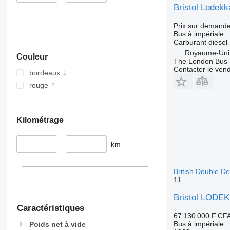
Bristol Lodekk
Prix sur demand
Bus à impériale
Carburant
diesel
Royaume-Uni
Couleur
The London Bus
Contacter le ven
bordeaux
rouge
Kilométrage
–
km
British Double D
11
Bristol LODEK
Caractéristiques
67 130 000 F CF
Bus à impériale
Poids net à vide