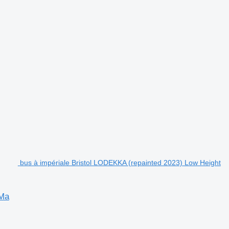
bus à impériale Bristol LODEKKA (repainted 2023) Low Height
 Ma