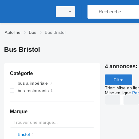
Autoline
Bus
Bus Bristol
Bus Bristol
4 annonces:
Catégorie
Filtre
bus à impériale
Trier
:
Mise en lig
bus-restaurants
Mise en ligne
Par
Marque
Bristol
D-093
A10
Probus
Maestro
Aura
Futura