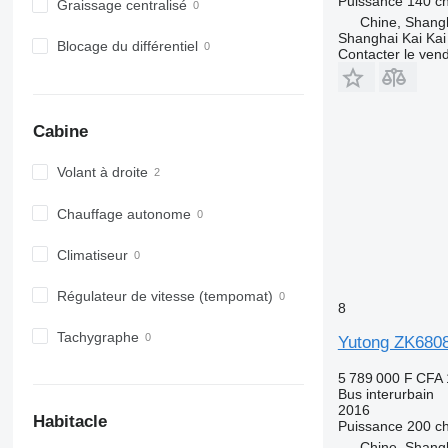
Puissance
140 c
Graissage centralisé
Chine, Shang
Shanghai Kai Kai
Blocage du différentiel
Contacter le ven
Cabine
Volant à droite
Chauffage autonome
Climatiseur
Régulateur de vitesse (tempomat)
8
Tachygraphe
Yutong ZK680
5 789 000 F CFA
Bus interurbain
2016
Habitacle
Puissance
200 c
Chine, Shang