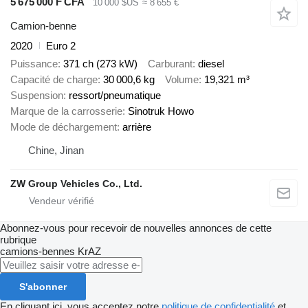
5 675 000 F CFA
10 000 $US
≈ 8 655 €
Camion-benne
2020
Euro 2
Puissance
371 ch (273 kW)
Carburant
diesel
Capacité de charge
30 000,6 kg
Volume
19,321 m³
Suspension
ressort/pneumatique
Marque de la carrosserie
Sinotruk Howo
Mode de déchargement
arrière
Chine, Jinan
ZW Group Vehicles Co., Ltd.
Abonnez-vous pour recevoir de nouvelles annonces de cette
rubrique
camions-bennes
KrAZ
S'abonner
En cliquant ici, vous acceptez notre
politique de confidentialité
et