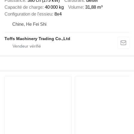
Puissance
380 ch (279 kW)
Carburant
diesel
Capacité de charge
40 000 kg
Volume
31,88 m³
Configuration de l'essieu
8x4
Chine, He Fei Shi
Toffs Machinery Trading Co.,Ltd