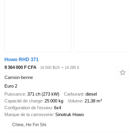
Howo RHD 371
9 364 000 F CFA
16 500 $US
≈ 14 280 €
Camion-benne
Euro 2
Puissance
371 ch (273 kW)
Carburant
diesel
Capacité de charge
25 000 kg
Volume
21,38 m³
Configuration de l'essieu
6x4
Marque de la carrosserie
Sinotruk Howo
Chine, He Fei Shi