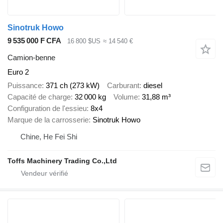
Sinotruk Howo
9 535 000 F CFA
16 800 $US
≈ 14 540 €
Camion-benne
Euro 2
Puissance
371 ch (273 kW)
Carburant
diesel
Capacité de charge
32 000 kg
Volume
31,88 m³
Configuration de l'essieu
8x4
Marque de la carrosserie
Sinotruk Howo
Chine, He Fei Shi
Toffs Machinery Trading Co.,Ltd