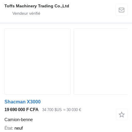
Toffs Machinery Trading Co.,Ltd
Shacman X3000
19 690 000 F CFA
34 700 $US
≈ 30 030 €
Camion-benne
État
neuf