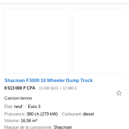
Shacman F3000 10 Wheeler Dump Truck
8 513 000 F CFA
15 000 $US
≈ 12 980 €
Camion-benne
État
neuf
Euro 3
Puissance
380 ch (279 kW)
Carburant
diesel
Volume
16,56 m³
Marque de la carrosserie
Shacman