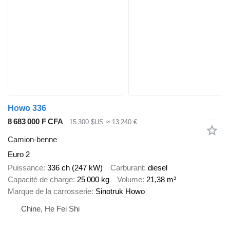
Howo 336
8 683 000 F CFA
15 300 $US
≈ 13 240 €
Camion-benne
Euro 2
Puissance
336 ch (247 kW)
Carburant
diesel
Capacité de charge
25 000 kg
Volume
21,38 m³
Marque de la carrosserie
Sinotruk Howo
Chine, He Fei Shi