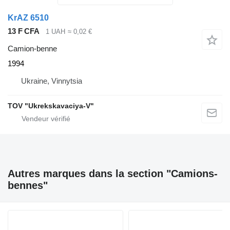
KrAZ 6510
13 F CFA
1 UAH
≈ 0,02 €
Camion-benne
1994
Ukraine, Vinnytsia
TOV "Ukrekskavaciya-V"
Autres marques dans la section "Camions-
bennes"