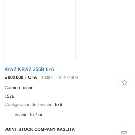
KrAZ KRAZ 255B 6×6
5 902 000 F CFA
9 000 €
≈ 10 400 $US
Camion-benne
1976
Configuration de l'essieu
6x6
Lituanie, Kužiai
JOINT STOCK COMPANY KASLITA