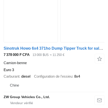
Sinotruk Howo 6x4 371ho Dump Tipper Truck for sale in Togo
7 378 000 F CFA
13 000 $US
≈ 11 250 €
Camion-benne
Euro 3
Carburant
diesel
Configuration de l'essieu
8x4
Chine
ZW Group Vehicles Co., Ltd.