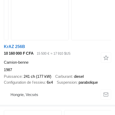
KrAZ 256B
10 160 000 F CFA
15 500 €
≈ 17 910 $US
Camion-benne
1987
Puissance
241 ch (177 kW)
Carburant
diesel
Configuration de l'essieu
6x4
Suspension
parabolique
Hongrie, Vecsés