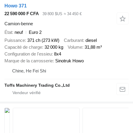
Howo 371
22 590 000 F CFA
39 800 $US
≈ 34 450 €
Camion-benne
État
neuf
Euro 2
Puissance
371 ch (273 kW)
Carburant
diesel
Capacité de charge
32 000 kg
Volume
31,88 m³
Configuration de l'essieu
8x4
Marque de la carrosserie
Sinotruk Howo
Chine, He Fei Shi
Toffs Machinery Trading Co.,Ltd