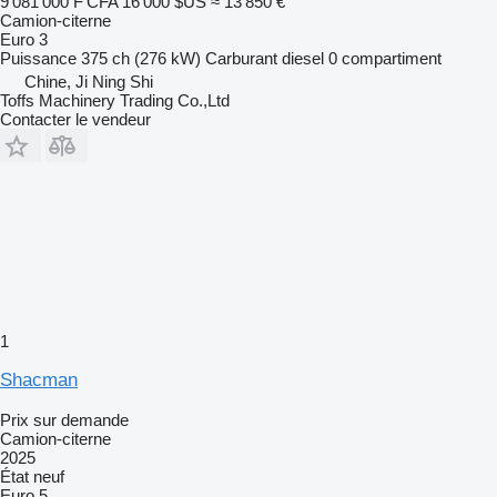
9 081 000 F CFA
16 000 $US
≈ 13 850 €
Camion-citerne
Euro 3
Puissance
375 ch (276 kW)
Carburant
diesel
0 compartiment
Chine, Ji Ning Shi
Toffs Machinery Trading Co.,Ltd
Contacter le vendeur
1
Shacman
Prix sur demande
Camion-citerne
2025
État
neuf
Euro 5