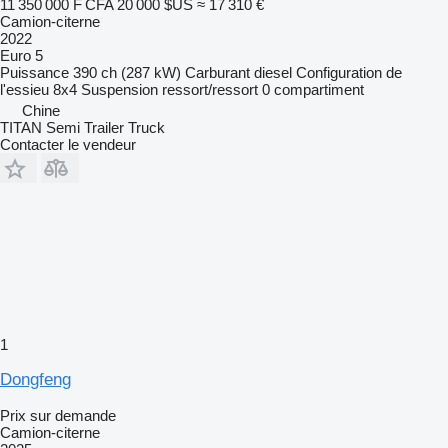
11 350 000 F CFA
20 000 $US
≈ 17 310 €
Camion-citerne
2022
Euro 5
Puissance
390 ch (287 kW)
Carburant
diesel
Configuration de
l'essieu
8x4
Suspension
ressort/ressort
0 compartiment
Chine
TITAN Semi Trailer Truck
Contacter le vendeur
1
Dongfeng
Prix sur demande
Camion-citerne