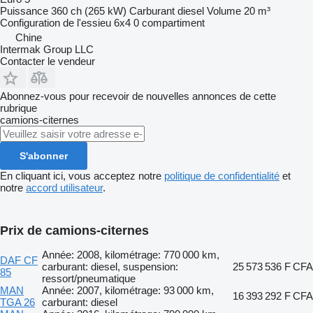
Puissance
360 ch (265 kW)
Carburant
diesel
Volume
20 m³
Configuration de l'essieu
6x4
0 compartiment
Chine
Intermak Group LLC
Contacter le vendeur
Abonnez-vous pour recevoir de nouvelles annonces de cette
rubrique
camions-citernes
S'abonner
En cliquant ici, vous acceptez notre
politique de confidentialité
et
notre
accord utilisateur
.
Prix de camions-citernes
Année: 2008, kilométrage: 770 000 km,
DAF CF
carburant: diesel, suspension:
25 573 536 F CFA
85
ressort/pneumatique
MAN
Année: 2007, kilométrage: 93 000 km,
16 393 292 F CFA
TGA 26
carburant: diesel