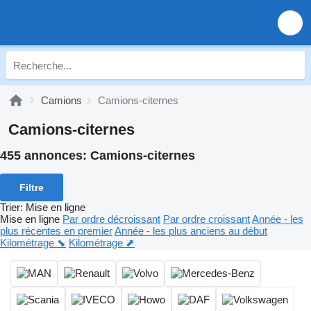
Camions
Camions-citernes
Camions-citernes
455 annonces:
Camions-citernes
Filtre
Trier
:
Mise en ligne
Mise en ligne
Par ordre décroissant
Par ordre croissant
Année - les
plus récentes en premier
Année - les plus anciens au début
Kilométrage ⬊
Kilométrage ⬈