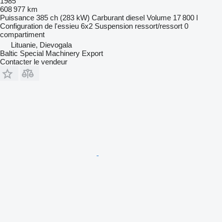
1985
608 977 km
Puissance
385 ch (283 kW)
Carburant
diesel
Volume
17 800 l
Configuration de l'essieu
6x2
Suspension
ressort/ressort
0
compartiment
Lituanie, Dievogala
Baltic Special Machinery Export
Contacter le vendeur