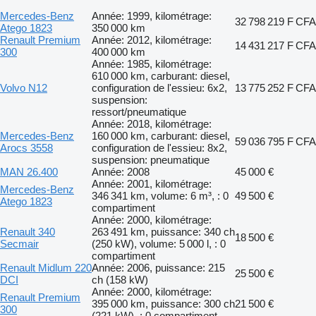
Mercedes-Benz
Année: 1999, kilométrage:
32 798 219 F CFA
Atego 1823
350 000 km
Renault Premium
Année: 2012, kilométrage:
14 431 217 F CFA
300
400 000 km
Année: 1985, kilométrage:
610 000 km, carburant: diesel,
Volvo N12
configuration de l'essieu: 6x2,
13 775 252 F CFA
suspension:
ressort/pneumatique
Année: 2018, kilométrage:
Mercedes-Benz
160 000 km, carburant: diesel,
59 036 795 F CFA
Arocs 3558
configuration de l'essieu: 8x2,
suspension: pneumatique
MAN 26.400
Année: 2008
45 000 €
Année: 2001, kilométrage:
Mercedes-Benz
346 341 km, volume: 6 m³, : 0
49 500 €
Atego 1823
compartiment
Année: 2000, kilométrage:
Renault 340
263 491 km, puissance: 340 ch
18 500 €
Secmair
(250 kW), volume: 5 000 l, : 0
compartiment
Renault Midlum 220
Année: 2006, puissance: 215
25 500 €
DCI
ch (158 kW)
Année: 2000, kilométrage:
Renault Premium
395 000 km, puissance: 300 ch
21 500 €
300
(221 kW), : 0 compartiment