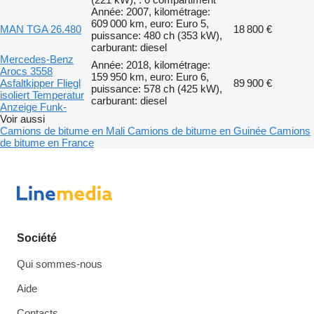
Année: 2007, kilométrage:
609 000 km, euro: Euro 5,
MAN TGA 26.480
18 800 €
puissance: 480 ch (353 kW),
carburant: diesel
Mercedes-Benz
Année: 2018, kilométrage:
Arocs 3558
159 950 km, euro: Euro 6,
Asfaltkipper Fliegl
89 900 €
puissance: 578 ch (425 kW),
isoliert Temperatur
carburant: diesel
Anzeige Funk-
Voir aussi
Camions de bitume en Mali
Camions de bitume en Guinée
Camions
de bitume en France
Société
Qui sommes-nous
Aide
Contacts