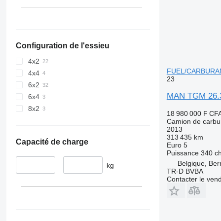
Configuration de l'essieu
4x2
FUEL/CARBURAN
4x4
23
6x2
MAN TGM 26.
6x4
8x2
18 980 000 F CF
Camion de carbu
2013
313 435 km
Capacité de charge
Euro 5
Puissance
340 c
Belgique, Ber
–
kg
TR-D BVBA
Contacter le ven