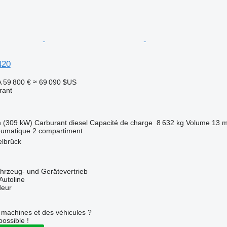
420
A
59 800 €
≈ 69 090 $US
rant
h (309 kW)
Carburant
diesel
Capacité de charge
8 632 kg
Volume
13 m
eumatique
2 compartiment
elbrück
zeug- und Gerätevertrieb
Autoline
deur
machines et des véhicules ?
possible !