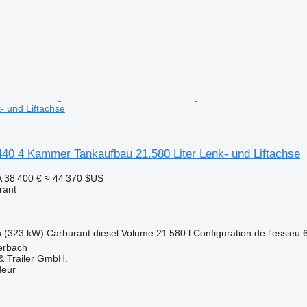
- und Liftachse
0 4 Kammer Tankaufbau 21.580 Liter Lenk- und Liftachse
A
38 400 €
≈ 44 370 $US
rant
h (323 kW)
Carburant
diesel
Volume
21 580 l
Configuration de l'essieu
erbach
 Trailer GmbH.
deur