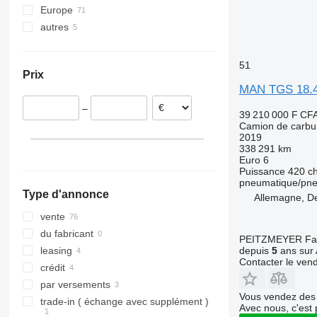
Europe
autres
Belgique
Pays-Bas
Ukraine
Pologne
51
Prix
Allemagne
MAN TGS 18.
Royaume-Uni
–
République tchèque
39 210 000 F CF
Camion de carbu
Lituanie
2019
Espagne
338 291 km
Euro 6
tout afficher
Puissance
420 c
pneumatique/pn
Type d'annonce
Allemagne, D
vente
du fabricant
PEITZMEYER Fahr
depuis
5
ans sur 
leasing
Contacter le ven
crédit
par versements
Vous vendez des 
trade-in ( échange avec supplément )
Avec nous, c'est 