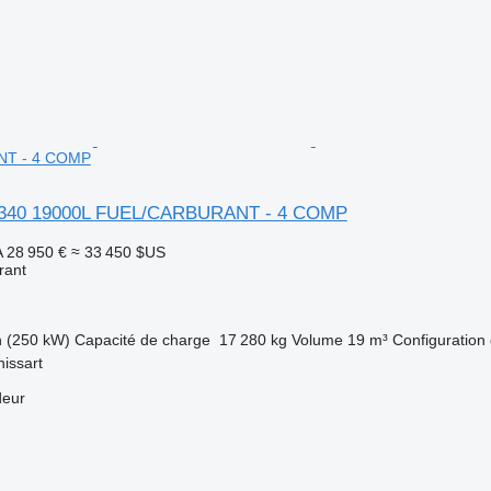
T - 4 COMP
340 19000L FUEL/CARBURANT - 4 COMP
A
28 950 €
≈ 33 450 $US
rant
h (250 kW)
Capacité de charge
17 280 kg
Volume
19 m³
Configuration 
nissart
deur