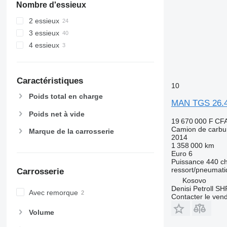
Nombre d'essieux
2 essieux
3 essieux
4 essieux
Caractéristiques
10
Poids total en charge
MAN TGS 26.
Poids net à vide
19 670 000 F CF
Camion de carbu
Marque de la carrosserie
2014
1 358 000 km
Euro 6
Puissance
440 c
ressort/pneumat
Carrosserie
Kosovo
Denisi Petroll S
Avec remorque
Contacter le ven
Volume