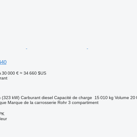
440
A
30 000 €
≈ 34 660 $US
rant
h (323 kW)
Carburant
diesel
Capacité de charge
15 010 kg
Volume
20 
ique
Marque de la carrosserie
Rohr
3 compartiment
HPK
deur