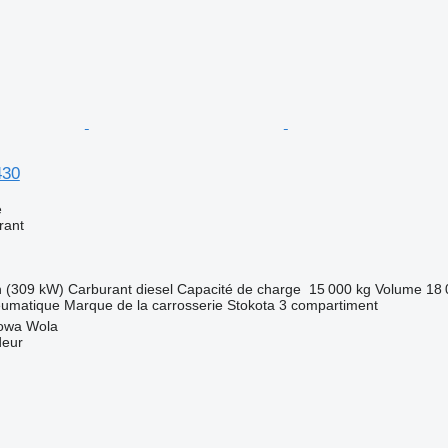
430
e
rant
h (309 kW)
Carburant
diesel
Capacité de charge
15 000 kg
Volume
18 
eumatique
Marque de la carrosserie
Stokota
3 compartiment
lowa Wola
deur