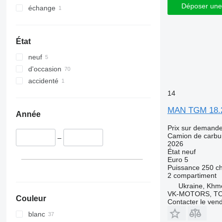
Déposer une
échange
État
neuf
d'occasion
accidenté
14
MAN TGM 18.2
Année
Prix sur demand
Camion de carbu
–
2026
État
neuf
Euro 5
Puissance
250 c
2 compartiment
Ukraine, Khme
VK-MOTORS, T
Couleur
Contacter le ven
blanc