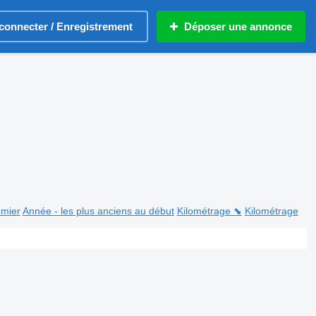
connecter / Enregistrement
Déposer une annonce
emier
Année - les plus anciens au début
Kilométrage ⬊
Kilométrage