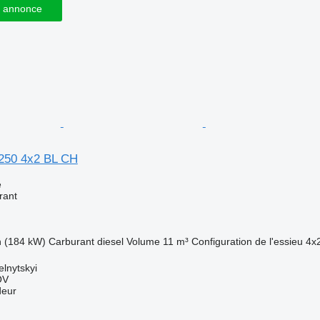
 annonce
50 4x2 BL CH
e
rant
h (184 kW)
Carburant
diesel
Volume
11 m³
Configuration de l'essieu
4x
lnytskyi
OV
deur