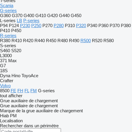
T-series
Scania
G-series
G360
G370
G400
G410
G420
G440
G450
L-series
LB
P-series
P94
P124
P230
P250
P270
P280
P310
P320
P340
P360
P370
P380
P410
P450
R-series
R380
R410
R420
R440
R450
R480
R490
R500
R520
R580
S-series
S460
S520
L3000
371
Max
G7
18S
Dyna
Hino
ToyoAce
Crafter
Volvo
8500
FE
FH
FL
FM
G-series
tout afficher
Grue auxiliaire de chargement
Grue auxiliaire de chargement
Marque de la grue auxiliaire de chargement
Hiab
PM
Localisation
Rechercher dans un périmètre