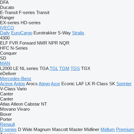
DFA
Ducato
E-Transit
F-series
Transit
Ranger
EX-series
HD-series
IVECO
Daily
EuroCargo
Eurotrakker
S-Way
Stralis
4300
ELF
FVR
Forward
NMR
NPR
NQR
HFC
N-Series
Conquer
SD
MAN
L2000
LE
NL series
TGA
TGL
TGM
TGS
TGX
eDeliver
Mercedes-Benz
Actros
Antos
Arocs
Atego
Axor
Econic
LAF
LK
R-Class
SK
Sprinter
V-Class
Vario
Canter
Canter
Atlas
Atleon
Cabstar
NT
Movano
Vivaro
Boxer
Porter
Renault
D-series
D Wide
Magnum
Mascott
Master
Midliner
Midlum
Premium