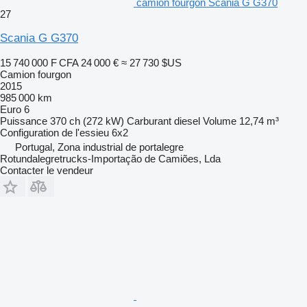
camion fourgon Scania G G370
27
Scania G G370
15 740 000 F CFA
24 000 €
≈ 27 730 $US
Camion fourgon
2015
985 000 km
Euro 6
Puissance
370 ch (272 kW)
Carburant
diesel
Volume
12,74 m³
Configuration de l'essieu
6x2
Portugal, Zona industrial de portalegre
Rotundalegretrucks-Importação de Camiões, Lda
Contacter le vendeur