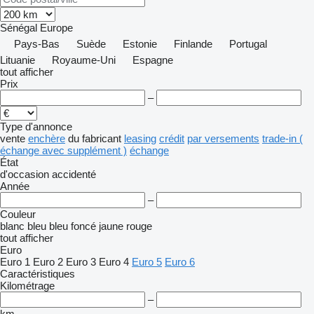
Sénégal
Europe
Pays-Bas
Suède
Estonie
Finlande
Portugal
Lituanie
Royaume-Uni
Espagne
tout afficher
Prix
–
Type d'annonce
vente
enchère
du fabricant
leasing
crédit
par versements
trade-in (
échange avec supplément )
échange
État
d'occasion
accidenté
Année
–
Couleur
blanc
bleu
bleu foncé
jaune
rouge
tout afficher
Euro
Euro 1
Euro 2
Euro 3
Euro 4
Euro 5
Euro 6
Caractéristiques
Kilométrage
–
km