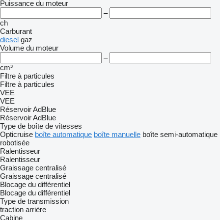
Puissance du moteur
–
ch
Carburant
diesel
gaz
Volume du moteur
–
cm³
Filtre à particules
Filtre à particules
VEE
VEE
Réservoir AdBlue
Réservoir AdBlue
Type de boîte de vitesses
Opticruise
boîte automatique
boîte manuelle
boîte semi-automatique
robotisée
Ralentisseur
Ralentisseur
Graissage centralisé
Graissage centralisé
Blocage du différentiel
Blocage du différentiel
Type de transmission
traction arrière
Cabine