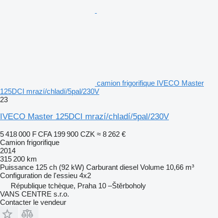
camion frigorifique IVECO Master
125DCI mrazí/chladí/5pal/230V
23
IVECO Master 125DCI mrazí/chladí/5pal/230V
5 418 000 F CFA
199 900 CZK
≈ 8 262 €
Camion frigorifique
2014
315 200 km
Puissance
125 ch (92 kW)
Carburant
diesel
Volume
10,66 m³
Configuration de l'essieu
4x2
République tchèque, Praha 10 –Štěrboholy
VANS CENTRE s.r.o.
Contacter le vendeur