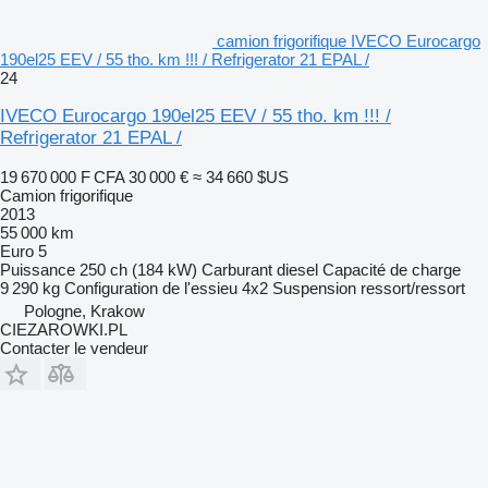
camion frigorifique IVECO Eurocargo
190el25 EEV / 55 tho. km !!! / Refrigerator 21 EPAL /
24
IVECO Eurocargo 190el25 EEV / 55 tho. km !!! /
Refrigerator 21 EPAL /
19 670 000 F CFA
30 000 €
≈ 34 660 $US
Camion frigorifique
2013
55 000 km
Euro 5
Puissance
250 ch (184 kW)
Carburant
diesel
Capacité de charge
9 290 kg
Configuration de l'essieu
4x2
Suspension
ressort/ressort
Pologne, Krakow
CIEZAROWKI.PL
Contacter le vendeur