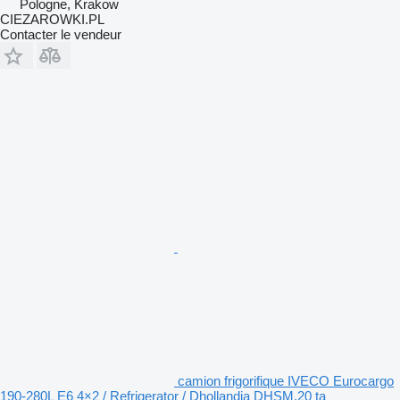
Pologne, Krakow
CIEZAROWKI.PL
Contacter le vendeur
camion frigorifique IVECO Eurocargo
190-280L E6 4×2 / Refrigerator / Dhollandia DHSM.20 ta