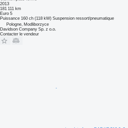
2013
181 111 km
Euro 5
Puissance
160 ch (118 kW)
Suspension
ressort/pneumatique
Pologne, Modliborzyce
Davidson Company Sp. z o.o.
Contacter le vendeur