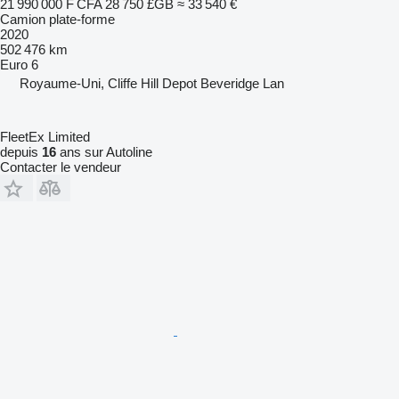
21 990 000 F CFA
28 750 £GB
≈ 33 540 €
Camion plate-forme
2020
502 476 km
Euro 6
Royaume-Uni, Cliffe Hill Depot Beveridge Lan
FleetEx Limited
depuis
16
ans sur Autoline
Contacter le vendeur