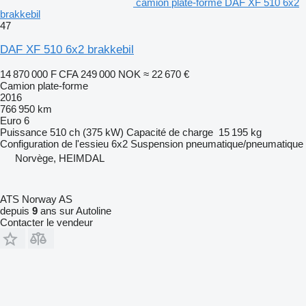
camion plate-forme DAF XF 510 6x2
brakkebil
47
DAF XF 510 6x2 brakkebil
14 870 000 F CFA
249 000 NOK
≈ 22 670 €
Camion plate-forme
2016
766 950 km
Euro 6
Puissance
510 ch (375 kW)
Capacité de charge
15 195 kg
Configuration de l'essieu
6x2
Suspension
pneumatique/pneumatique
Norvège, HEIMDAL
ATS Norway AS
depuis
9
ans sur Autoline
Contacter le vendeur