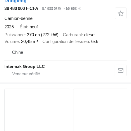
Dongfeng
38 480 000 F CFA
67 800 $US
≈ 58 680 €
Camion-benne
2025
État
neuf
Puissance
370 ch (272 kW)
Carburant
diesel
Volume
20,45 m³
Configuration de l'essieu
6x6
Chine
Intermak Group LLC