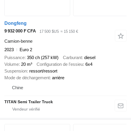
Dongfeng
9 932 000 F CFA
17 500 $US
≈ 15 150 €
Camion-benne
2023
Euro 2
Puissance
350 ch (257 kW)
Carburant
diesel
Volume
20 m³
Configuration de l'essieu
6x4
Suspension
ressort/ressort
Mode de déchargement
arrière
Chine
TITAN Semi Trailer Truck