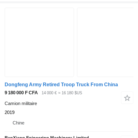
Dongfeng Army Retired Troop Truck From China
9 180 000 F CFA
14 000 €
≈ 16 180 $US
Camion militaire
2019
Chine
RanXiang Egineering Machinery Limited