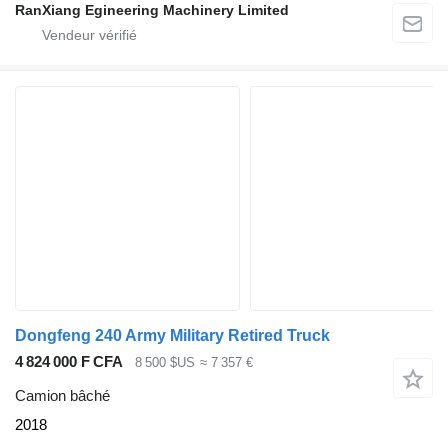
RanXiang Egineering Machinery Limited
Dongfeng 240 Army Military Retired Truck
4 824 000 F CFA
8 500 $US
≈ 7 357 €
Camion bâché
2018