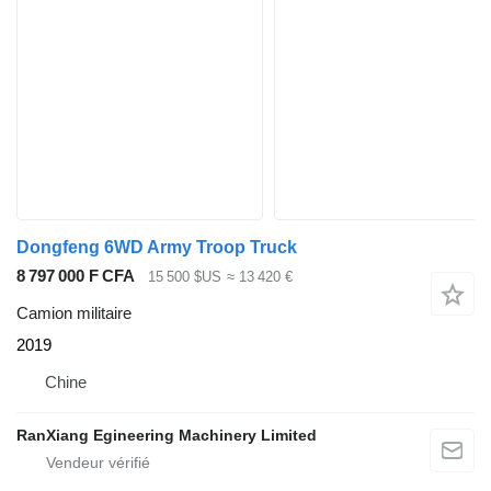
Dongfeng 6WD Army Troop Truck
8 797 000 F CFA
15 500 $US
≈ 13 420 €
Camion militaire
2019
Chine
RanXiang Egineering Machinery Limited