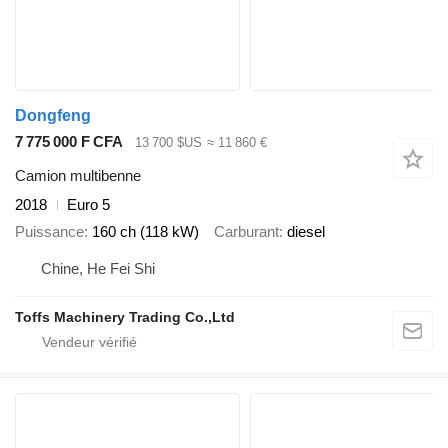
Dongfeng
7 775 000 F CFA
13 700 $US
≈ 11 860 €
Camion multibenne
2018
Euro 5
Puissance
160 ch (118 kW)
Carburant
diesel
Chine, He Fei Shi
Toffs Machinery Trading Co.,Ltd