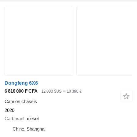
Dongfeng 6X6
6 810 000 F CFA
12 000 $US
≈ 10 390 €
Camion châssis
2020
Carburant
diesel
Chine, Shanghai