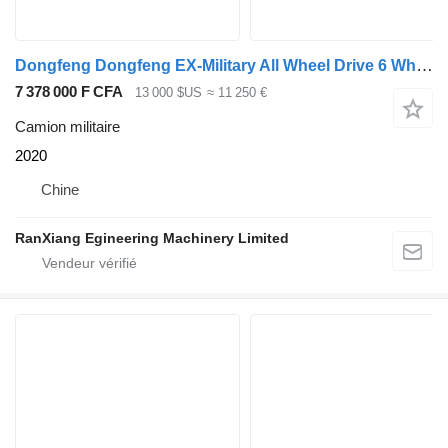
Dongfeng Dongfeng EX-Military All Wheel Drive 6 Wheels Diesel 6X6 Tractor
7 378 000 F CFA
13 000 $US
≈ 11 250 €
Camion militaire
2020
Chine
RanXiang Egineering Machinery Limited