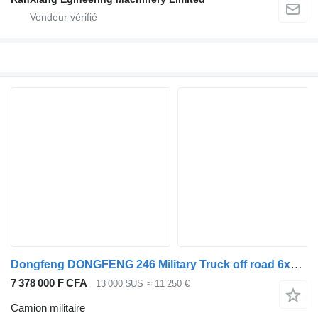
Dongfeng DONGFENG 246 Military Truck off road 6x6 truck
7 378 000 F CFA
13 000 $US
≈ 11 250 €
Camion militaire