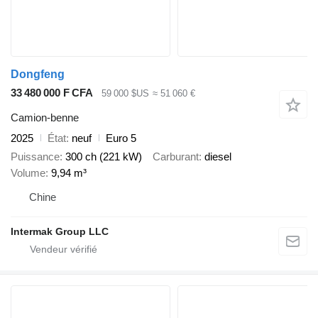
Dongfeng
33 480 000 F CFA
59 000 $US
≈ 51 060 €
Camion-benne
2025
État
neuf
Euro 5
Puissance
300 ch (221 kW)
Carburant
diesel
Volume
9,94 m³
Chine
Intermak Group LLC