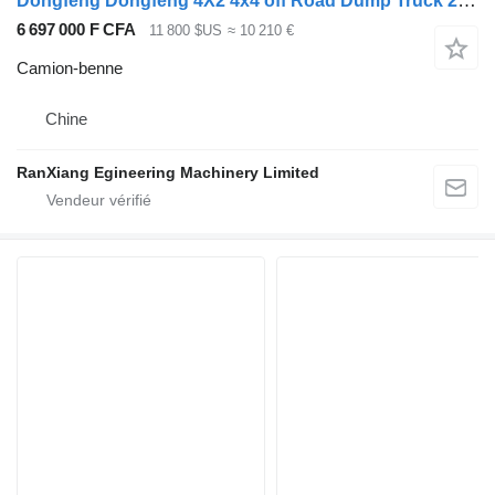
Dongfeng Dongfeng 4X2 4x4 off Road Dump Truck 210HP Euro 2/3
6 697 000 F CFA
11 800 $US
≈ 10 210 €
Camion-benne
Chine
RanXiang Egineering Machinery Limited