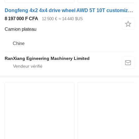
Dongfeng 4x2 4x4 drive wheel AWD 5T 10T customized truck desert
8 197 000 F CFA
12 500 €
≈ 14 440 $US
Camion plateau
Chine
RanXiang Egineering Machinery Limited