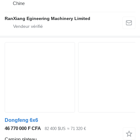
Chine
RanXiang Egineering Machinery Limited
Dongfeng 6x6
46 770 000 F CFA
82 400 $US
≈ 71 320 €
Camion plateau