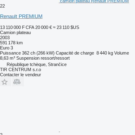
camion plateau Renault PREMIUM
22
Renault PREMIUM
13 110 000 F CFA
20 000 €
≈ 23 110 $US
Camion plateau
2003
591 178 km
Euro 3
Puissance
362 ch (266 kW)
Capacité de charge
8 440 kg
Volume
8,63 m³
Suspension
ressort/ressort
République tchèque, Strančice
TIR CENTRUM s.r.o
Contacter le vendeur
2