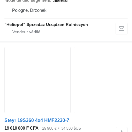
Mode de déchargement
trilatéral
Pologne, Drzonek
"Heliopol" Sprzedaż Urządzeń Rolniczych
Steyr 19S360 4x4 HMF2230-7
19 610 000 F CFA
29 900 €
≈ 34 550 $US