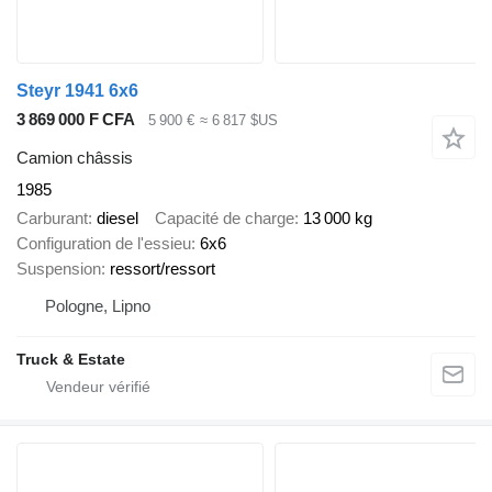
Steyr 1941 6x6
3 869 000 F CFA
5 900 €
≈ 6 817 $US
Camion châssis
1985
Carburant
diesel
Capacité de charge
13 000 kg
Configuration de l'essieu
6x6
Suspension
ressort/ressort
Pologne, Lipno
Truck & Estate