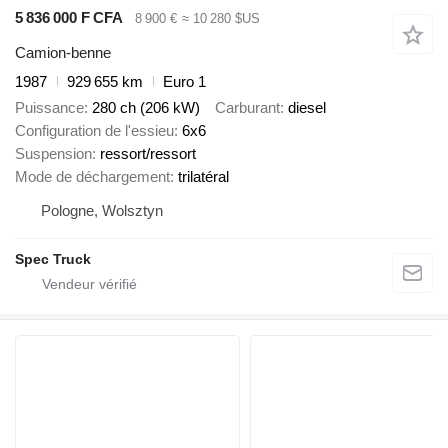
5 836 000 F CFA
8 900 €
≈ 10 280 $US
Camion-benne
1987
929 655 km
Euro 1
Puissance
280 ch (206 kW)
Carburant
diesel
Configuration de l'essieu
6x6
Suspension
ressort/ressort
Mode de déchargement
trilatéral
Pologne, Wolsztyn
Spec Truck