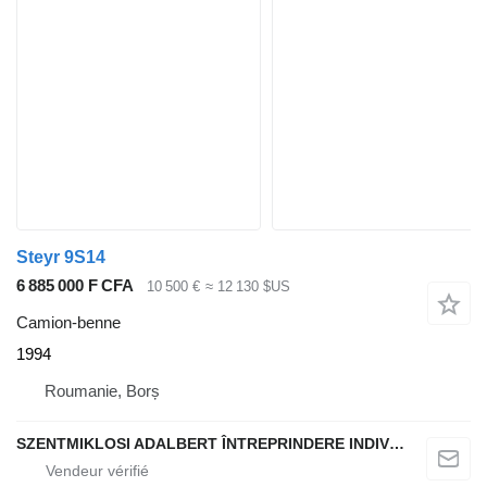
Steyr 9S14
6 885 000 F CFA
10 500 €
≈ 12 130 $US
Camion-benne
1994
Roumanie, Borș
SZENTMIKLOSI ADALBERT ÎNTREPRINDERE INDIVIDUALĂ