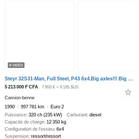
VIDÉO
Steyr 32S31-Man, Full Steel, P43 6x4,Big axles!!! Big Tipper
5 213 000 F CFA
7 950 €
≈ 9 185 $US
Camion-benne
1990
997 781 km
Euro 2
Puissance
320 ch (235 kW)
Carburant
diesel
Capacité de charge
12 350 kg
Configuration de l'essieu
6x4
Suspension
ressort/ressort