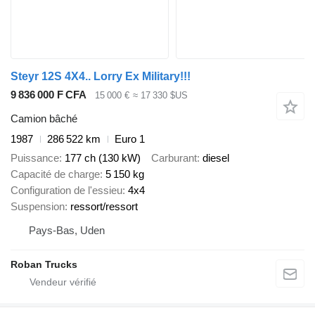
Steyr 12S 4X4.. Lorry Ex Military!!!
9 836 000 F CFA
15 000 €
≈ 17 330 $US
Camion bâché
1987
286 522 km
Euro 1
Puissance
177 ch (130 kW)
Carburant
diesel
Capacité de charge
5 150 kg
Configuration de l'essieu
4x4
Suspension
ressort/ressort
Pays-Bas, Uden
Roban Trucks