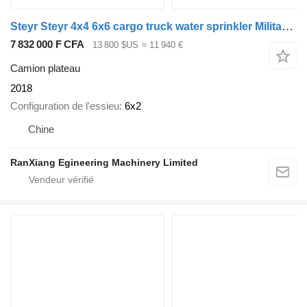
Steyr Steyr 4x4 6x6 cargo truck water sprinkler Military retired Veh
7 832 000 F CFA
13 800 $US
≈ 11 940 €
Camion plateau
2018
Configuration de l'essieu
6x2
Chine
RanXiang Egineering Machinery Limited