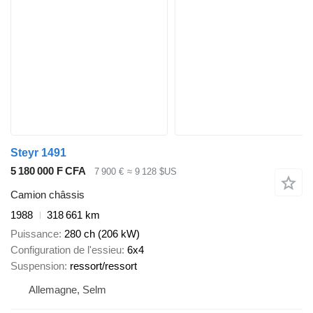
Steyr 1491
5 180 000 F CFA
7 900 €
≈ 9 128 $US
Camion châssis
1988
318 661 km
Puissance
280 ch (206 kW)
Configuration de l'essieu
6x4
Suspension
ressort/ressort
Allemagne, Selm