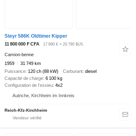
Steyr 586K Oldtimer Kipper
11 800 000 F CFA
17 990 €
≈ 20 790 $US
Camion-benne
1959
31 749 km
Puissance
120 ch (88 kW)
Carburant
diesel
Capacité de charge
6 100 kg
Configuration de l'essieu
4x2
Autriche, Kirchheim im Innkreis
Reich-Kfz-Kirchheim