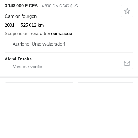
3 148 000 F CFA
4 800 €
≈ 5 546 $US
Camion fourgon
2001
525 012 km
Suspension
ressort/pneumatique
Autriche, Unterwaltersdorf
Alemi Trucks