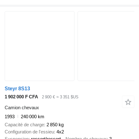
Steyr 8S13
1 902 000 F CFA
2 900 €
≈ 3 351 $US
Camion chevaux
1993
240 000 km
Capacité de charge
2 850 kg
Configuration de l'essieu
4x2
Suspension
ressort/ressort
Nombre de chevaux
3