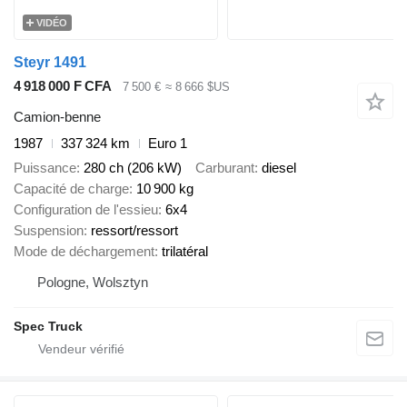
VIDÉO
Steyr 1491
4 918 000 F CFA
7 500 €
≈ 8 666 $US
Camion-benne
1987
337 324 km
Euro 1
Puissance
280 ch (206 kW)
Carburant
diesel
Capacité de charge
10 900 kg
Configuration de l'essieu
6x4
Suspension
ressort/ressort
Mode de déchargement
trilatéral
Pologne, Wolsztyn
Spec Truck