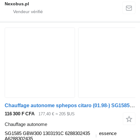
Nexobus.pl
Chauffage autonome sphepos citaro (01.98-) SG1585 pour Mercedes-Benz Bus II (1996-)
116 300 F CFA
177,40 €
≈ 205 $US
Chauffage autonome
SG1585 GBW300 1303191C 6288302435
essence
A6288302435