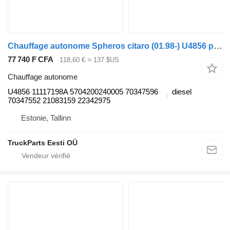
Chauffage autonome Spheros citaro (01.98-) U4856 pour Mercedes-Benz Bus II (1996-)
77 740 F CFA
118,60 €
≈ 137 $US
Chauffage autonome
U4856 11117198A 5704200240005 70347596
diesel
70347552 21083159 22342975
Estonie, Tallinn
TruckParts Eesti OÜ