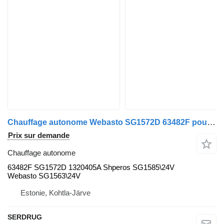
Chauffage autonome Webasto SG1572D 63482F pour bus Mercedes-Benz
Prix sur demande
Chauffage autonome
63482F SG1572D 1320405A Shperos SG1585\24V
Webasto SG1563\24V
Estonie, Kohtla-Järve
SERDRUG