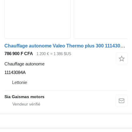
Chauffage autonome Valeo Thermo plus 300 11143084A pour bus Mercedes-Benz Intouro
786 900 F CFA
1 200 €
≈ 1 386 $US
Chauffage autonome
11143084A
Lettonie
Sia Gaismas motors