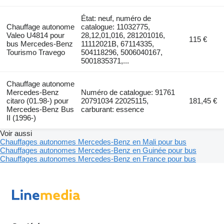
État: neuf, numéro de
Chauffage autonome
catalogue: 11032775,
Valeo U4814 pour
28,12,01,016, 281201016,
115 €
bus Mercedes-Benz
11112021B, 67114335,
Tourismo Travego
504118296, 5006040167,
5001835371,...
Chauffage autonome
Mercedes-Benz
Numéro de catalogue: 91761
citaro (01.98-) pour
20791034 22025115,
181,45 €
Mercedes-Benz Bus
carburant: essence
II (1996-)
Voir aussi
Chauffages autonomes Mercedes-Benz en Mali pour bus
Chauffages autonomes Mercedes-Benz en Guinée pour bus
Chauffages autonomes Mercedes-Benz en France pour bus