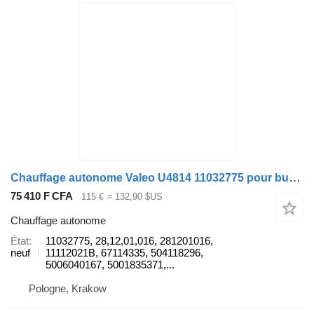
Chauffage autonome Valeo U4814 11032775 pour bus Mercedes-Benz Tourismo Travego
75 410 F CFA
115 €
≈ 132,90 $US
Chauffage autonome
État
11032775, 28,12,01,016, 281201016,
neuf
11112021B, 67114335, 504118296,
5006040167, 5001835371,...
Pologne, Krakow