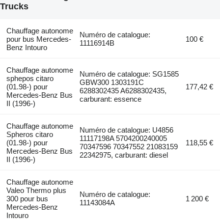
Trucks
Chauffage autonome
Numéro de catalogue:
pour bus Mercedes-
100 €
11116914B
Benz Intouro
Chauffage autonome
Numéro de catalogue: SG1585
sphepos citaro
GBW300 1303191C
(01.98-) pour
177,42 €
6288302435 A6288302435,
Mercedes-Benz Bus
carburant: essence
II (1996-)
Chauffage autonome
Numéro de catalogue: U4856
Spheros citaro
11117198A 5704200240005
(01.98-) pour
118,55 €
70347596 70347552 21083159
Mercedes-Benz Bus
22342975, carburant: diesel
II (1996-)
Chauffage autonome
Valeo Thermo plus
Numéro de catalogue:
300 pour bus
1 200 €
11143084A
Mercedes-Benz
Intouro