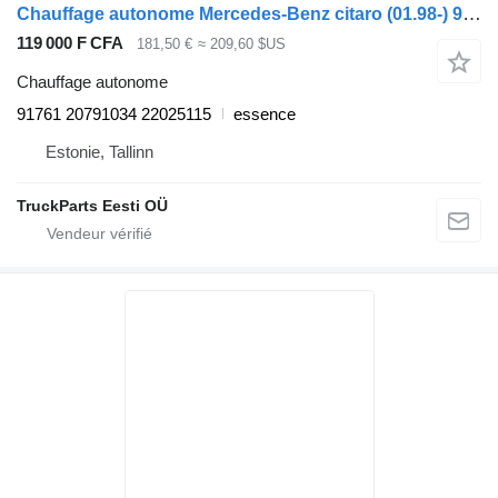
Chauffage autonome Mercedes-Benz citaro (01.98-) 91761 pour Mercedes-Benz Bus II (1996-)
119 000 F CFA
181,50 €
≈ 209,60 $US
Chauffage autonome
91761 20791034 22025115
essence
Estonie, Tallinn
TruckParts Eesti OÜ