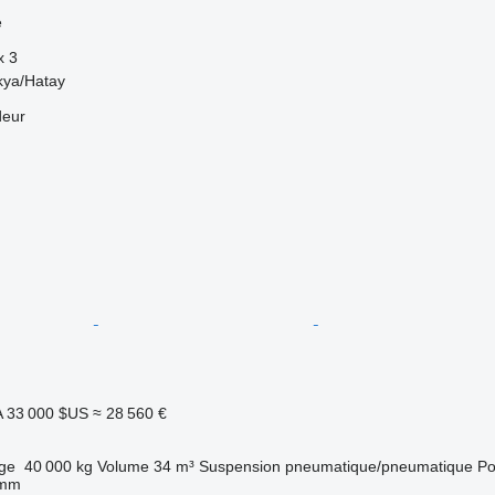
e
x
3
kya/Hatay
deur
A
33 000 $US
≈ 28 560 €
rge
40 000 kg
Volume
34 m³
Suspension
pneumatique/pneumatique
Po
 mm