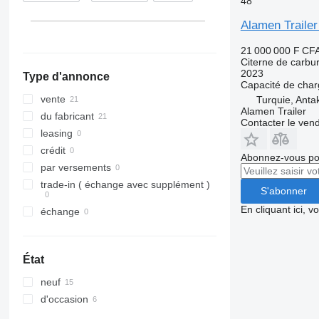
48
Alamen Trail
21 000 000 F CF
Citerne de carbu
2023
Type d'annonce
Capacité de cha
vente
Turquie, Anta
Alamen Trailer
du fabricant
Contacter le ven
leasing
crédit
Abonnez-vous pou
par versements
trade-in ( échange avec supplément )
S'abonner
En cliquant ici, 
échange
État
neuf
d'occasion