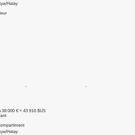
kya/Hatay
deur
A
38 000 €
≈ 43 910 $US
rant
compartiment
kya/Hatay