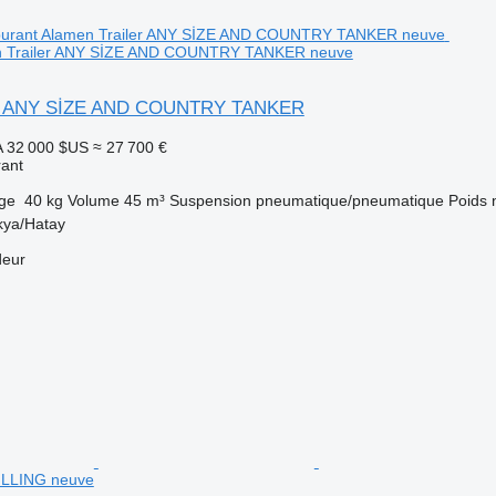
en Trailer ANY SİZE AND COUNTRY TANKER neuve
er ANY SİZE AND COUNTRY TANKER
A
32 000 $US
≈ 27 700 €
rant
rge
40 kg
Volume
45 m³
Suspension
pneumatique/pneumatique
Poids 
kya/Hatay
deur
LLING neuve