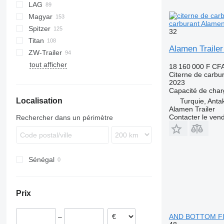
LAG
NG
BPDO
LPG
TF
EUT
ASW
TX
Stralis
Modulo
TSA
SSK
Magyar
BPO
KIP
SSL
0-3
TGS
carburant Alam
Spitzer
TSA
STB
GSA
S-series
SA
L-series
CM
MACOLA
SCT
TS
32
Titan
STS
O-3
SR
SL
SF
LPG
Alamen Trail
ZW-Trailer
SK
OPL 38
SP
ADR
97
NS
LPG
tout afficher
TX
18 160 000 F CF
Citerne de carbu
2023
Capacité de cha
Localisation
Turquie, Anta
Alamen Trailer
Contacter le ven
Rechercher dans un périmètre
Sénégal
Prix
AND BOTTOM FI
–