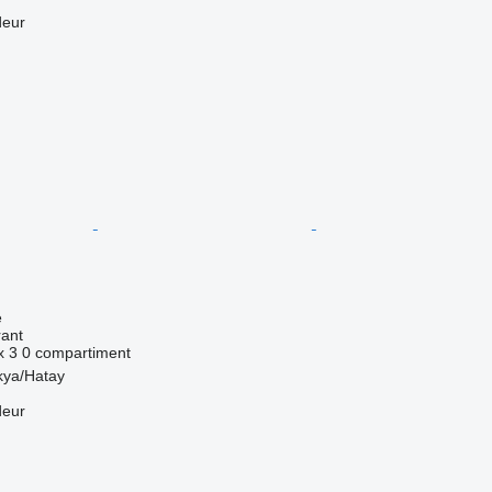
deur
e
rant
x
3
0 compartiment
kya/Hatay
deur