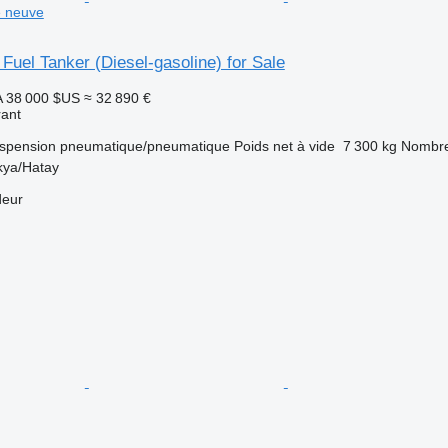
e neuve
 Fuel Tanker (Diesel-gasoline) for Sale
A
38 000 $US
≈ 32 890 €
rant
spension
pneumatique/pneumatique
Poids net à vide
7 300 kg
Nombre
kya/Hatay
deur