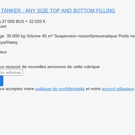
er TANKER - ANY SİZE TOP AND BOTTOM FILLING
A
37 000 $US
≈ 32 020 €
rant
rge
35 000 kg
Volume
45 m³
Suspension
ressort/pneumatique
Poids ne
kya/Hatay
deur
r recevoir de nouvelles annonces de cette rubrique
vous acceptez notre
politique de confidentialité
et notre
accord utilisateur