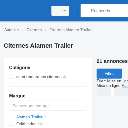
Autoline
Citernes
Citernes Alamen Trailer
Citernes Alamen Trailer
21 annonces
Catégorie
Filtre
semi-remorques citernes
Trier
:
Mise en lig
citernes de carburant
Mise en ligne
Par
citernes de silo
Marque
citernes de ciment
citernes de farine
citernes chimiques
Alamen Trailer
54500
Feldbinder
SVM
NCG
CB
T-series
SAPL
KIS
STF
ADR
SOA
K series
LPG
45
AMMONIA
Carrytank