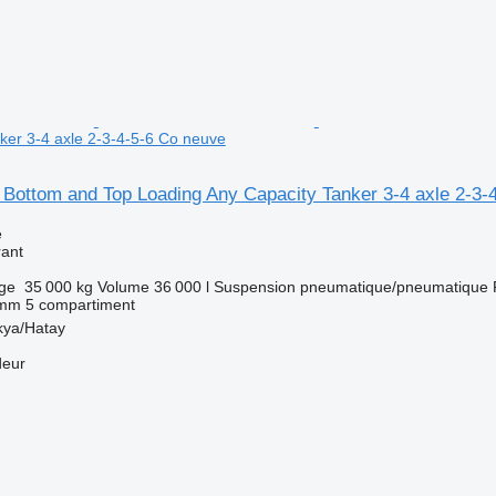
ker 3-4 axle 2-3-4-5-6 Co neuve
 Bottom and Top Loading Any Capacity Tanker 3-4 axle 2-3-
e
rant
rge
35 000 kg
Volume
36 000 l
Suspension
pneumatique/pneumatique
 mm
5 compartiment
kya/Hatay
deur