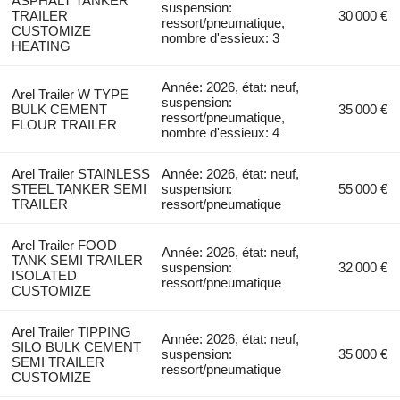
ASPHALT TANKER
suspension:
TRAILER
30 000 €
ressort/pneumatique,
CUSTOMIZE
nombre d'essieux: 3
HEATING
Année: 2026, état: neuf,
Arel Trailer W TYPE
suspension:
BULK CEMENT
35 000 €
ressort/pneumatique,
FLOUR TRAILER
nombre d'essieux: 4
Arel Trailer STAINLESS
Année: 2026, état: neuf,
STEEL TANKER SEMI
suspension:
55 000 €
TRAILER
ressort/pneumatique
Arel Trailer FOOD
Année: 2026, état: neuf,
TANK SEMI TRAILER
suspension:
32 000 €
ISOLATED
ressort/pneumatique
CUSTOMIZE
Arel Trailer TIPPING
Année: 2026, état: neuf,
SILO BULK CEMENT
suspension:
35 000 €
SEMI TRAILER
ressort/pneumatique
CUSTOMIZE