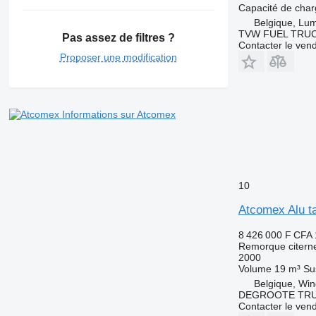
Capacité de cha
Belgique, L
TVW FUEL TRU
Pas assez de filtres ?
Contacter le ven
Proposer une modification
Informations sur Atcomex
10
Atcomex Alu t
8 426 000 F CFA
Remorque citerne
2000
Volume
19 m³
Su
Belgique, Wi
DEGROOTE TRU
Contacter le ven