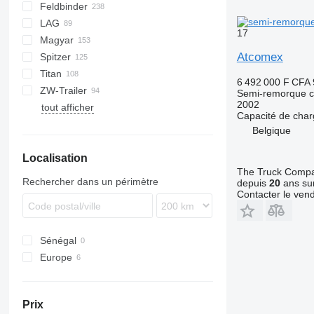
Feldbinder
NCG
CB
T-series
SAPL
KIS
STF
ADR
SOA
K series
LPG
45
AMMONIA
Carrytank
LAG
NG
BPDO
LPG
TF
EUT
ASW
TX
Stralis
Modulo
TSA
SSK
17
Magyar
BPO
KIP
SSL
0-3
TGS
Atcomex
Spitzer
TSA
STB
GSA
S-series
SA
L-series
CM
MACOLA
SCT
TS
Titan
STS
O-3
SR
SL
SF
LPG
6 492 000 F CFA
ZW-Trailer
SK
OPL 38
SP
ADR
97
NS
LPG
Semi-remorque c
2002
tout afficher
TX
Capacité de cha
Belgique
Localisation
The Truck Comp
Rechercher dans un périmètre
depuis
20
ans sur
Contacter le ven
Sénégal
Europe
Belgique
Pays-Bas
Prix