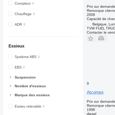
Compteur
Prix sur demand
Remorque citerne
Chauffage
2008
Capacité de cha
Belgique, L
ADR
TVW FUEL TRU
Contacter le ven
Essieux
Système ABS
EBS
Suspension
9
Nombre d'essieux
Atcomex
Marque des essieux
Prix sur demand
Remorque citerne
Essieu relevable
1998
diesel