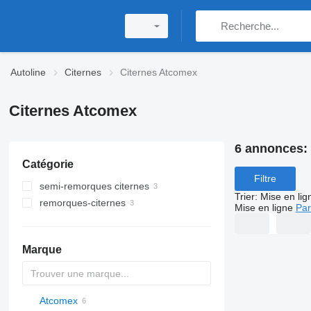
Autoline
Citernes
Citernes Atcomex
Citernes Atcomex
6 annonces:
Catégorie
Filtre
semi-remorques citernes
Trier
:
Mise en lig
remorques-citernes
citernes de carburant
Mise en ligne
Par
camions citernes semi-remorques
remorques citernes de carburant
semi-remorques citernes de gaz
Marque
Atcomex
54500
SVM