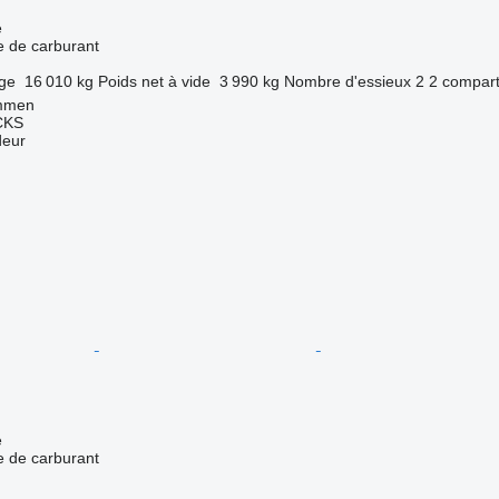
e
 de carburant
rge
16 010 kg
Poids net à vide
3 990 kg
Nombre d'essieux
2
2 compar
ummen
CKS
deur
e
 de carburant