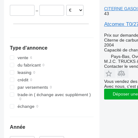
CITERNE GASOIL
–
43
Atcomex T0/2
Prix sur demand
Citerne de carbu
2004
Type d'annonce
Capacité de cha
Pays-Bas, Ove
vente
M.J.C. TRUCKS
du fabricant
Contacter le ven
leasing
crédit
Vous vendez des 
Avec nous, c'est 
par versements
Déposer une
trade-in ( échange avec supplément )
échange
Année