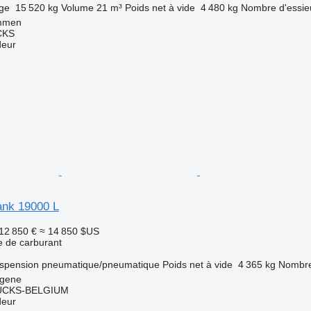
rge
15 520 kg
Volume
21 m³
Poids net à vide
4 480 kg
Nombre d'essie
ummen
CKS
deur
ank 19000 L
12 850 €
≈ 14 850 $US
 de carburant
spension
pneumatique/pneumatique
Poids net à vide
4 365 kg
Nombre
ngene
CKS-BELGIUM
deur