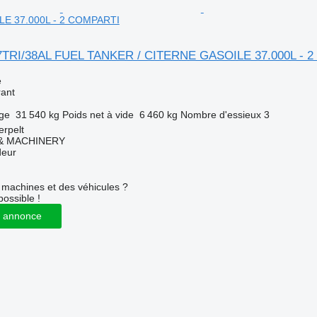
E 37.000L - 2 COMPARTI
7TRI/38AL FUEL TANKER / CITERNE GASOILE 37.000L - 
e
rant
rge
31 540 kg
Poids net à vide
6 460 kg
Nombre d'essieux
3
rpelt
 & MACHINERY
deur
machines et des véhicules ?
possible !
 annonce