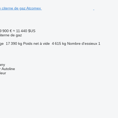
9 900 €
≈ 11 440 $US
iterne de gaz
rge
17 390 kg
Poids net à vide
4 615 kg
Nombre d'essieux
1
any
 Autoline
deur