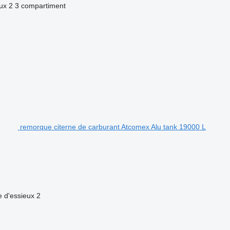
ux
2
3 compartiment
remorque citerne de carburant Atcomex Alu tank 19000 L
 d'essieux
2