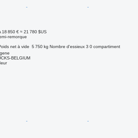
A
18 850 €
≈ 21 780 $US
semi-remorque
Poids net à vide
5 750 kg
Nombre d'essieux
3
0 compartiment
ngene
CKS-BELGIUM
deur