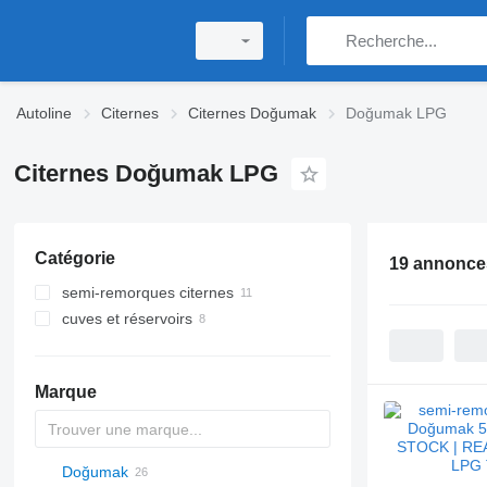
Autoline
Citernes
Citernes Doğumak
Doğumak LPG
Citernes Doğumak LPG
Catégorie
19 annonce
semi-remorques citernes
cuves et réservoirs
semi-remorques citernes de gaz
citernes de gaz
Marque
Doğumak
54500
SVM
NCG
CB
T-series
SAPL
KIS
STF
ADR
SOA
K series
LPG
45