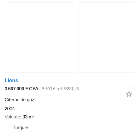
Lions
3 607 000 F CFA
5 500 €
≈ 6 355 $US
Citerne de gaz
2004
Volume
33 m³
Turquie