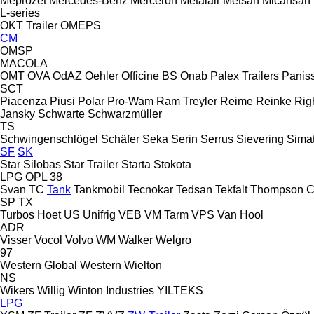
Meprozet
Mercedes-Benz
Merceron
Metalair
Metsan
Micansan
L-series
OKT Trailer
OMEPS
CM
OMSP
MACOLA
OMT
OVA
OdAZ
Oehler
Officine BS
Onab
Palex Trailers
Panis
SCT
Piacenza
Piusi
Polar
Pro-Wam
Ram Treyler
Reime
Reinke
Rig
Jansky
Schwarte
Schwarzmüller
TS
Schwingenschlögel
Schäfer
Seka
Serin
Serrus
Sievering
Sima
SF
SK
Star Silobas
Star Trailer
Starta
Stokota
LPG
OPL 38
Svan
TC
Tank
Tankmobil
Tecnokar
Tedsan
Tekfalt
Thompson C
SP
TX
Turbos Hoet
US
Unifrig
VEB
VM Tarm
VPS
Van Hool
ADR
Visser
Vocol
Volvo
WM
Walker
Welgro
97
Western Global
Western
Wielton
NS
Wikers
Willig
Winton Industries
YILTEKS
LPG