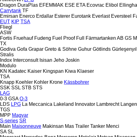
Dragon
DuraPlas
EFEMMAK
ESE
ETA
Ecovrac
Elibol
Ellingh
Carrytank
TF
Emirsan
Enerco
Erdallar
Esterer
Eurotank
Everlast
Eversteel
F
EUT
KIP
TSA
Fliegl
ASW
Fortis
Fruehauf
Fudeng
Fuel Proof
Full
Färmartanken AB
GS M
TX
Godiva
Gofa
Grapar
Greto & Söhne
Guhur
Götlinds
Gürleşenyıl
Stralis
Indox
Interconsult
Isisan
Jeho
Joskin
Modulo
KN
Kadatec
Kaiser
Kingspan
Kiwa
Klaeser
TSA
Knapp
Koehler
Kohler
Krone
Kässbohrer
SSK
SSL
STB
STS
LAG
0-3
GSA
O-3
LDS
LPG
La Meccanica
Lakeland Innovator
Lambrecht
Langen
TGS
MPP
Magyar
S-series
SR
Main
Maisonneuve
Makinsan
Mas Trailer Tanker
Menci
SA
SL