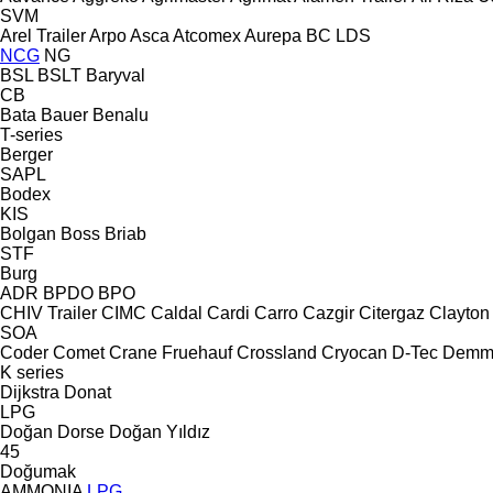
SVM
Arel Trailer
Arpo
Asca
Atcomex
Aurepa
BC LDS
NCG
NG
BSL
BSLT
Baryval
CB
Bata
Bauer
Benalu
T-series
Berger
SAPL
Bodex
KIS
Bolgan
Boss
Briab
STF
Burg
ADR
BPDO
BPO
CHIV Trailer
CIMC
Caldal
Cardi
Carro
Cazgir
Citergaz
Clayton
SOA
Coder
Comet
Crane Fruehauf
Crossland
Cryocan
D-Tec
Demm
K series
Dijkstra
Donat
LPG
Doğan Dorse
Doğan Yıldız
45
Doğumak
AMMONIA
LPG