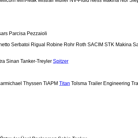
Milcom
Mim-Mak
Mistrall
Müller
NV-Fluid
Ness Makina
Nor Sle
sars
Parcisa
Pezzaioli
hetto Serbatoi
Rigual
Robine
Rohr
Roth
SACIM
STK Makina
S
tra
Sinan Tanker-Treyler
Spitzer
armichael
Thyssen
TiAPM
Titan
Tolsma
Trailer Engineering
Tra