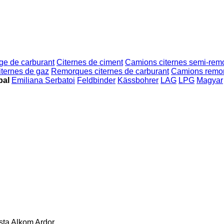
ge de carburant
Citernes de ciment
Camions citernes semi-rem
iternes de gaz
Remorques citernes de carburant
Camions remor
bal
Emiliana Serbatoi
Feldbinder
Kässbohrer
LAG
LPG
Magyar
sta
Alkom
Ardor