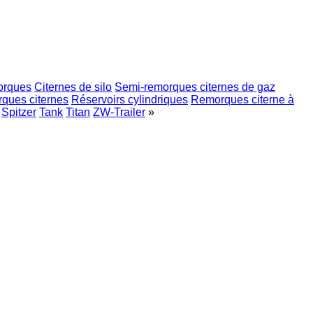
orques
Citernes de silo
Semi-remorques citernes de gaz
ques citernes
Réservoirs cylindriques
Remorques citerne à
Spitzer
Tank
Titan
ZW-Trailer
»