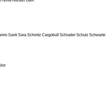
p
Nova
Nursan
O&K
amro
Santi
Sara
Schmitz Cargobull
Schrader
Schutz
Schwarte
ilor