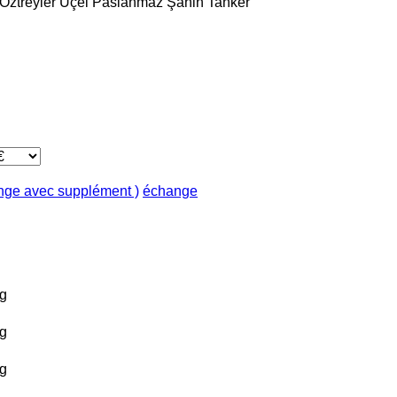
Öztreyler
Üçel Paslanmaz
Şahin Tanker
ange avec supplément )
échange
g
g
g