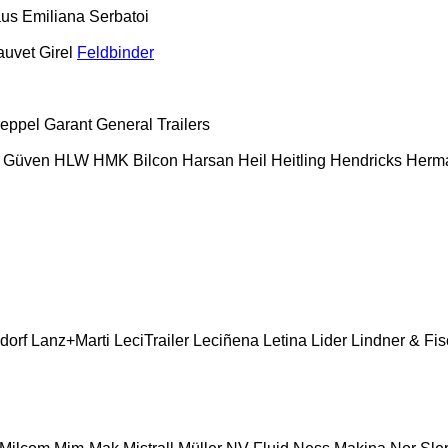
aus
Emiliana Serbatoi
auvet Girel
Feldbinder
eppel
Garant
General Trailers
Güven
HLW
HMK Bilcon
Harsan
Heil
Heitling
Hendricks
Herm
dorf
Lanz+Marti
LeciTrailer
Leciñena
Letina
Lider
Lindner & Fis