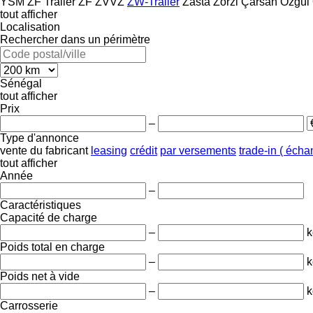
YSM
ZF Trailer
ZF
ZVVZ
ZW-Trailer
Zasta
Zorzi
Çarsan
Özgül
tout afficher
Localisation
Rechercher dans un périmètre
Sénégal
tout afficher
Prix
–
Type d'annonce
vente
du fabricant
leasing
crédit
par versements
trade-in ( éch
tout afficher
Année
–
Caractéristiques
Capacité de charge
–
k
Poids total en charge
–
k
Poids net à vide
–
k
Carrosserie