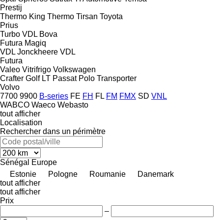
Prestij
Thermo King
Thermo
Tirsan
Toyota
Prius
Turbo
VDL Bova
Futura
Magiq
VDL Jonckheere
VDL
Futura
Valeo
Vitrifrigo
Volkswagen
Crafter
Golf
LT
Passat
Polo
Transporter
Volvo
7700
9900
B-series
FE
FH
FL
FM
FMX
SD
VNL
WABCO
Waeco
Webasto
tout afficher
Localisation
Rechercher dans un périmètre
Sénégal
Europe
Estonie
Pologne
Roumanie
Danemark
tout afficher
tout afficher
Prix
–