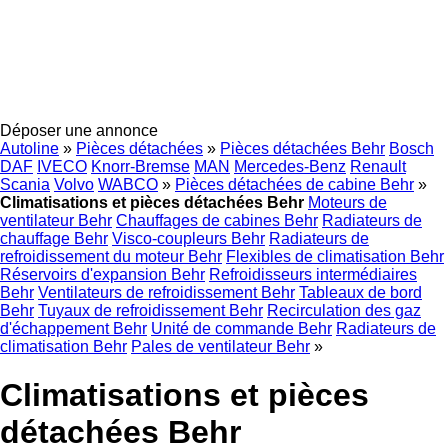
Déposer une annonce
Autoline
»
Pièces détachées
»
Pièces détachées Behr
Bosch
DAF
IVECO
Knorr-Bremse
MAN
Mercedes-Benz
Renault
Scania
Volvo
WABCO
»
Pièces détachées de cabine Behr
»
Climatisations et pièces détachées Behr
Moteurs de
ventilateur Behr
Chauffages de cabines Behr
Radiateurs de
chauffage Behr
Visco-coupleurs Behr
Radiateurs de
refroidissement du moteur Behr
Flexibles de climatisation Behr
Réservoirs d'expansion Behr
Refroidisseurs intermédiaires
Behr
Ventilateurs de refroidissement Behr
Tableaux de bord
Behr
Tuyaux de refroidissement Behr
Recirculation des gaz
d'échappement Behr
Unité de commande Behr
Radiateurs de
climatisation Behr
Pales de ventilateur Behr
»
Climatisations et pièces
détachées Behr