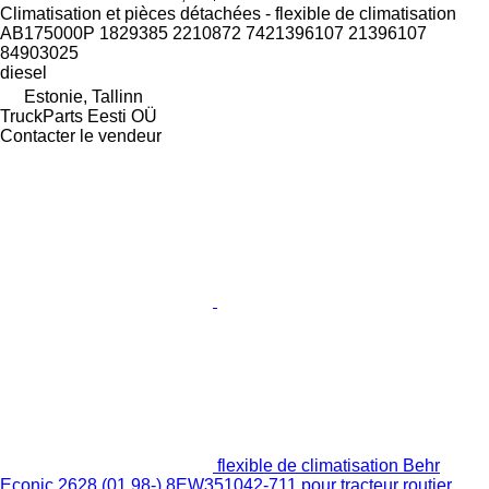
Climatisation et pièces détachées - flexible de climatisation
AB175000P 1829385 2210872 7421396107 21396107
84903025
diesel
Estonie, Tallinn
TruckParts Eesti OÜ
Contacter le vendeur
flexible de climatisation Behr
Econic 2628 (01.98-) 8EW351042-711 pour tracteur routier