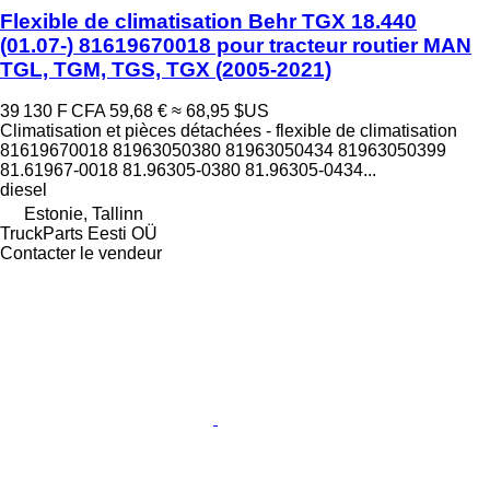
Flexible de climatisation Behr TGX 18.440
(01.07-) 81619670018 pour tracteur routier MAN
TGL, TGM, TGS, TGX (2005-2021)
39 130 F CFA
59,68 €
≈ 68,95 $US
Climatisation et pièces détachées - flexible de climatisation
81619670018 81963050380 81963050434 81963050399
81.61967-0018 81.96305-0380 81.96305-0434...
diesel
Estonie, Tallinn
TruckParts Eesti OÜ
Contacter le vendeur