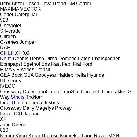
Behr
Bitzer
Bosch
Bova
Brand
CM
Carrier
MAXIMA
VECTOR
Carter
Caterpillar
928
Chevrolet
Silverado
Citroen
C-series
Jumper
DAF
CF
LF
XF
XG
Delta
Dennis
Denso
Dirna
Dometic
Eaton
Eberspächer
Ebmpapst
Egelhof
Eos
Fast
Febi
Fiat
Ford
F-MAX
F-series
Transit
GEA Bock
GEA
Goodyear
Haldex
Hella
Hyundai
HL-series
IVECO
Crossway
Daily
EuroCargo
EuroStar
Eurotech
Eurotrakker
S-
Way
Stralis
Trakker
Indel B
International
Irisbus
Crossway
Daily
Magelys
Proway
Isuzu
JCB
Jaguar
XF
John Deere
810
Keihin
Knorr
Knorr-Bremse
Konvekta
Land Rover
MAN