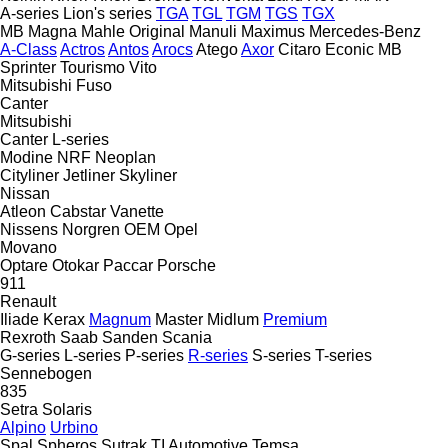
A-series
Lion's series
TGA
TGL
TGM
TGS
TGX
MB
Magna
Mahle Original
Manuli
Maximus
Mercedes-Benz
A-Class
Actros
Antos
Arocs
Atego
Axor
Citaro
Econic
MB
Sprinter
Tourismo
Vito
Mitsubishi Fuso
Canter
Mitsubishi
Canter
L-series
Modine
NRF
Neoplan
Cityliner
Jetliner
Skyliner
Nissan
Atleon
Cabstar
Vanette
Nissens
Norgren
OEM
Opel
Movano
Optare
Otokar
Paccar
Porsche
911
Renault
Iliade
Kerax
Magnum
Master
Midlum
Premium
Rexroth
Saab
Sanden
Scania
G-series
L-series
P-series
R-series
S-series
T-series
Sennebogen
835
Setra
Solaris
Alpino
Urbino
Spal
Spheros
Sutrak
TI Automotive
Temsa