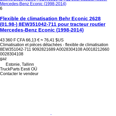
Mercedes-Benz Econic (1998-2014)
6
Flexible de climatisation Behr Econic 2628
(01.98-) 8EW351042-711 pour tracteur routier
Mercedes-Benz Econic (1998-2014)
43 360 F CFA
66,13 €
≈ 76,41 $US
Climatisation et pièces détachées - flexible de climatisation
8EW351042-711 9092821689 A0028304108 A0018212660
0028304108
gaz
Estonie, Tallinn
TruckParts Eesti OÜ
Contacter le vendeur