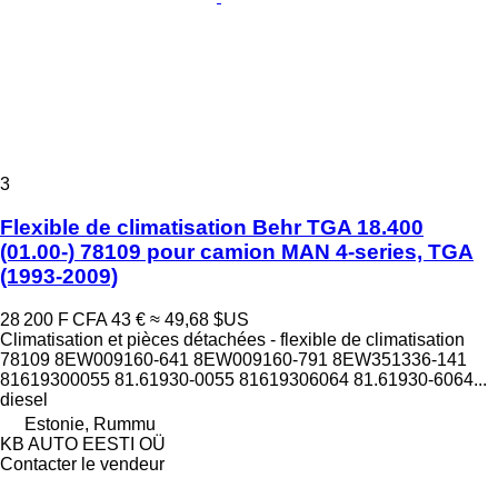
3
Flexible de climatisation Behr TGA 18.400
(01.00-) 78109 pour camion MAN 4-series, TGA
(1993-2009)
28 200 F CFA
43 €
≈ 49,68 $US
Climatisation et pièces détachées - flexible de climatisation
78109 8EW009160-641 8EW009160-791 8EW351336-141
81619300055 81.61930-0055 81619306064 81.61930-6064...
diesel
Estonie, Rummu
KB AUTO EESTI OÜ
Contacter le vendeur