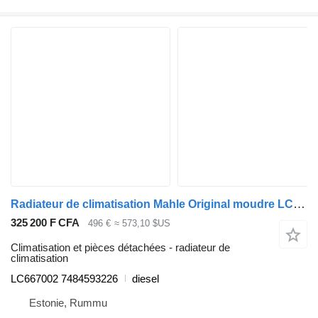
Radiateur de climatisation Mahle Original moudre LC667002 pour camion Renault T (2013-)
325 200 F CFA
496 €
≈ 573,10 $US
Climatisation et pièces détachées - radiateur de
climatisation
LC667002 7484593226
diesel
Estonie, Rummu