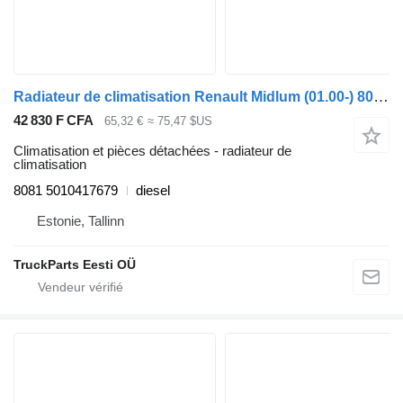
Radiateur de climatisation Renault Midlum (01.00-) 8081 pour tracteur routier Renault Kerax, Midlum (1997-2014)
42 830 F CFA
65,32 €
≈ 75,47 $US
Climatisation et pièces détachées - radiateur de
climatisation
8081 5010417679
diesel
Estonie, Tallinn
TruckParts Eesti OÜ