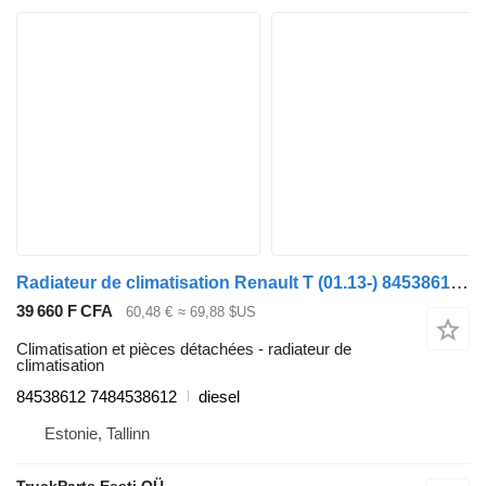
Radiateur de climatisation Renault T (01.13-) 84538612 pour tracteur routier Renault T (2013-)
39 660 F CFA
60,48 €
≈ 69,88 $US
Climatisation et pièces détachées - radiateur de
climatisation
84538612 7484538612
diesel
Estonie, Tallinn
TruckParts Eesti OÜ