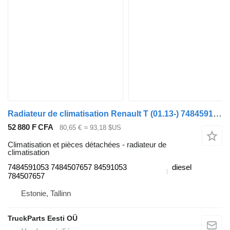
Radiateur de climatisation Renault T (01.13-) 7484591053 pour tracteur routier Renault T (2013-)
52 880 F CFA
80,65 €
≈ 93,18 $US
Climatisation et pièces détachées - radiateur de
climatisation
7484591053 7484507657 84591053
diesel
784507657
Estonie, Tallinn
TruckParts Eesti OÜ