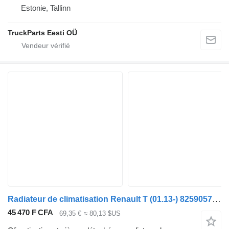
Estonie, Tallinn
TruckParts Eesti OÜ
Radiateur de climatisation Renault T (01.13-) 82590578 pour tracteur routier Renault T (2013-)
45 470 F CFA
69,35 €
≈ 80,13 $US