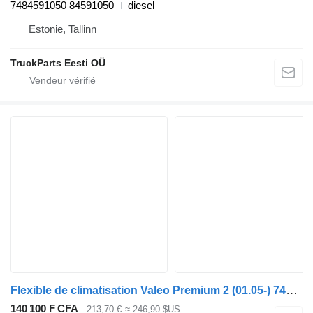
7484591050 84591050
diesel
Estonie, Tallinn
TruckParts Eesti OÜ
Flexible de climatisation Valeo Premium 2 (01.05-) 7420858881 pour tracteur routier Renault Premium, Premium 2 (1996-2014)
140 100 F CFA
213,70 €
≈ 246,90 $US