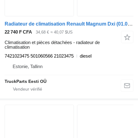
Radiateur de climatisation Renault Magnum Dxi (01.05-12.13) 7421023475 pour tracteur routier Renault Magnum (1990-2014)
22 740 F CFA
34,68 €
≈ 40,07 $US
Climatisation et pièces détachées - radiateur de
climatisation
7421023475 501060566 21023475
diesel
Estonie, Tallinn
TruckParts Eesti OÜ