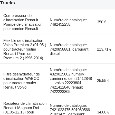
Trucks
Compresseur de
climatisation Renault
Numéro de catalogue:
350 €
Pompe de climatisation
7482492298...
pour camion Renault
Flexible de climatisation
Valeo Premium 2 (01.05-)
Numéro de catalogue:
pour tracteur routier
7420858881, carburant:
213,71 €
Renault Premium,
diesel
Premium 2 (1996-2014)
Numéro de catalogue:
Filtre déshydrateur de
4329015002 numery
climatisation WABCO
zamienne: oen 21412848
25,55 €
pour tracteur routier
— volvo 22223804
Renault Volvo
7421412846 renault
7422223805
Radiateur de climatisation
Numéro de catalogue:
Renault Magnum Dxi
7421023475 501060566
(01.05-12.13) pour
34,68 €
21023475, carburant: