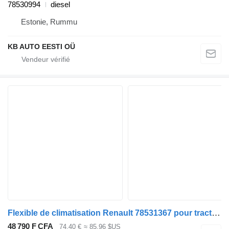
78530994
diesel
Estonie, Rummu
KB AUTO EESTI OÜ
Flexible de climatisation Renault 78531367 pour tracteur routier Renault T (2013-)
48 790 F CFA
74,40 €
≈ 85,96 $US