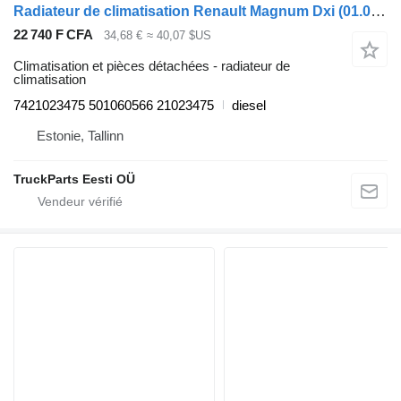
Radiateur de climatisation Renault Magnum Dxi (01.05-12.13) 7421023475 pour tracteur routier Renault Magnum (1990-2014)
22 740 F CFA
34,68 €
≈ 40,07 $US
Climatisation et pièces détachées - radiateur de
climatisation
7421023475 501060566 21023475
diesel
Estonie, Tallinn
TruckParts Eesti OÜ