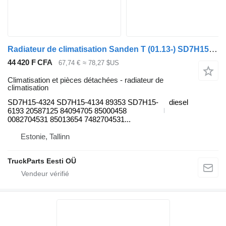
Radiateur de climatisation Sanden T (01.13-) SD7H15-4324 pour tracteur routier Renault T (2013-)
44 420 F CFA
67,74 €
≈ 78,27 $US
Climatisation et pièces détachées - radiateur de
climatisation
SD7H15-4324 SD7H15-4134 89353 SD7H15-
diesel
6193 20587125 84094705 85000458
0082704531 85013654 7482704531...
Estonie, Tallinn
TruckParts Eesti OÜ