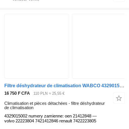
Filtre déshydrateur de climatisation WABCO 4329015002 pour tracteur routier Renault Volvo
16 750 F CFA
110 PLN
≈ 25,55 €
Climatisation et pièces détachées - filtre déshydrateur
de climatisation
4329015002 numery zamienne: oen 21412848 —
volvo 22223804 7421412846 renault 7422223805