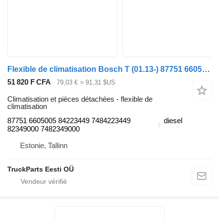
Flexible de climatisation Bosch T (01.13-) 87751 6605005 pour tracteur routier Renault T (2013-)
51 820 F CFA
79,03 €
≈ 91,31 $US
Climatisation et pièces détachées - flexible de
climatisation
87751 6605005 84223449 7484223449
diesel
82349000 7482349000
Estonie, Tallinn
TruckParts Eesti OÜ