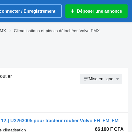
connecter / Enregistrement
Déposer une annonce
FMX
Climatisations et pièces détachées Volvo FMX
outier
Mise en ligne
Flexible de climatisation Volvo FH (01.12-) U3263005 pour tracteur routier Volvo FH, FM, FMX-4 series (2013-)
66 100 F CFA
e climatisation