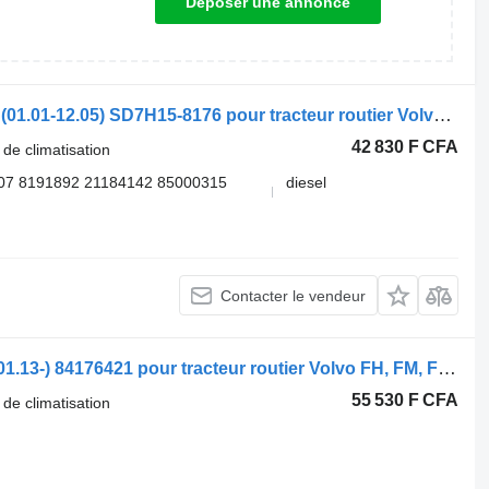
Déposer une annonce
Radiateur de climatisation Volvo FM9 (01.01-12.05) SD7H15-8176 pour tracteur routier Volvo FM7-FM12, FM, FMX (1998-2014)
42 830 F CFA
 de climatisation
07 8191892 21184142 85000315
diesel
Contacter le vendeur
Radiateur de climatisation Volvo FH (01.13-) 84176421 pour tracteur routier Volvo FH, FM, FMX-4 series (2013-)
55 530 F CFA
 de climatisation