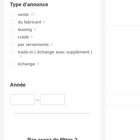
Type d'annonce
vente
du fabricant
leasing
crédit
par versements
trade-in ( échange avec supplément )
échange
Année
–
Pas assez de filtres ?