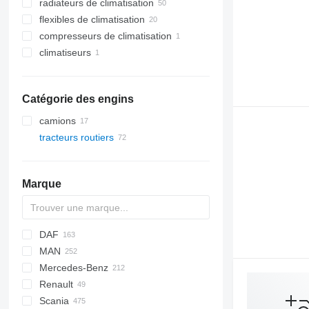
radiateurs de climatisation
flexibles de climatisation
compresseurs de climatisation
climatiseurs
Catégorie des engins
camions
tracteurs routiers
Marque
DAF
MAN
CF
S-Way
Mercedes-Benz
LF
Stralis
Lion's series
Renault
XF
Trakker
TGA
A-Class
Canter
Scania
XG
TGL
Actros
Kerax