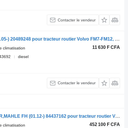
Contacter le vendeur
Flexible de climatisation Volvo FM (01.05-) 20489248 pour tracteur routier Volvo FM7-FM12, FM, FMX (1998-2014)
11 630 F CFA
e climatisation
43692
diesel
Contacter le vendeur
Flexible de climatisation VOLVO,BEHR,MAHLE FH (01.12-) 84437162 pour tracteur routier Volvo FH, FM, FMX-4 series (2013-)
452 100 F CFA
e climatisation