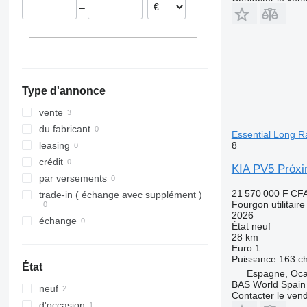
–
Type d'annonce
vente
du fabricant
Essential Long 
8
leasing
crédit
KIA PV5 Próxi
par versements
21 570 000 F CF
trade-in ( échange avec supplément )
Fourgon utilitaire
2026
échange
État
neuf
28 km
Euro 1
Puissance
163 c
État
Espagne, Oca
BAS World Spain
neuf
Contacter le ven
d'occasion