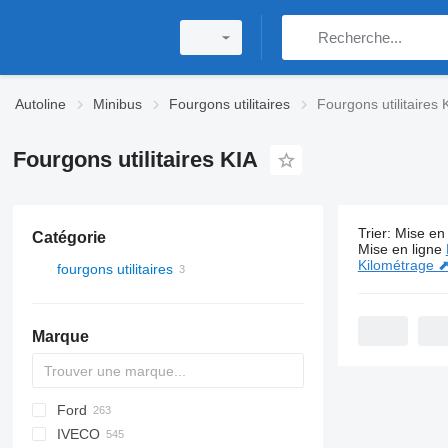
Autoline
Minibus
Fourgons utilitaires
Fourgons utilitaires 
Fourgons utilitaires KIA
Trier
:
Mise en 
Catégorie
3 annonces
Mise en ligne
Kilométrage 
fourgons utilitaires
Marque
Ford
Berlingo
Logan
Doblo
IVECO
C-series
Ducato
Cargo
H-series