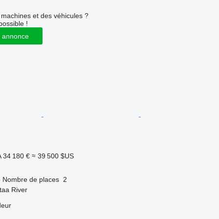
machines et des véhicules ?
possible !
 annonce
A
34 180 €
≈ 39 500 $US
o
Nombre de places
2
taa River
deur