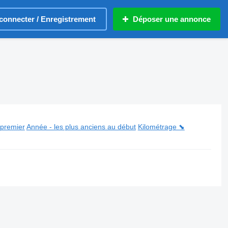
connecter / Enregistrement
Déposer une annonce
 premier
Année - les plus anciens au début
Kilométrage ⬊