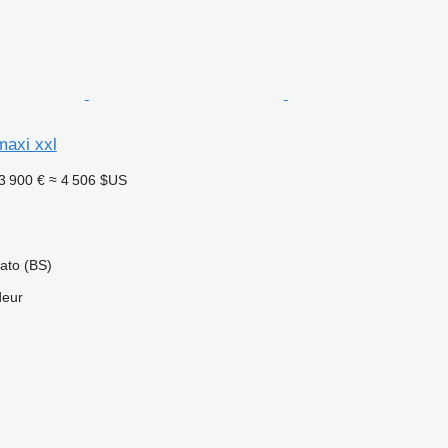
maxi xxl
3 900 €
≈ 4 506 $US
iato (BS)
deur