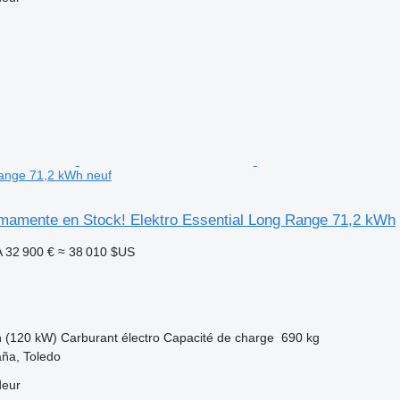
Range 71,2 kWh neuf
mamente en Stock! Elektro Essential Long Range 71,2 kWh
A
32 900 €
≈ 38 010 $US
h (120 kW)
Carburant
électro
Capacité de charge
690 kg
ña, Toledo
deur