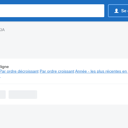
Se 
KIA
ligne
:
Fourgons utilitaires KIA
Par ordre décroissant
Par ordre croissant
Année - les plus récentes en
⬈