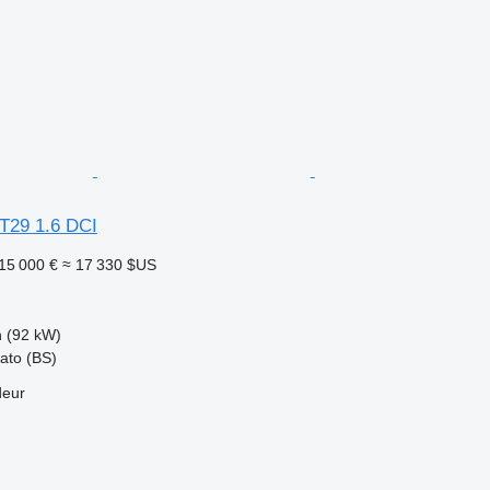
 T29 1.6 DCI
15 000 €
≈ 17 330 $US
h (92 kW)
iato (BS)
deur