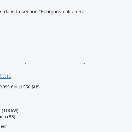
 dans la section "Fourgons utilitaires"
35C16
9 999 €
≈ 11 550 $US
h (118 kW)
iato (BS)
deur