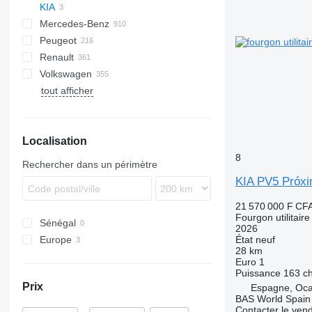
KIA
Jumper
Scudo
E-Transit
Daily
Como
Mercedes-Benz
Jumpy
Talento
E-series
EuroCargo
PV
Range Rover
TGE
Deliver
Peugeot
FG
Turbo Daily
eDeliver
C-Class
Canter
Cabstar
Movano
PV5
Renault
Kuga
Citan
Caravan
Vivaro
Boxer
Porter
Volkswagen
L-series
O-series
Interstar
Expert
Kangoo
Coaster
Vivaro
tout afficher
Tourneo
Sprinter
NT
Partner
Mascott
Dyna
Caddy
C
Transit
V-Class
NV
Master
Hiace
Caravelle
Vario
Primastar
T-series
Land Cruiser
Crafter
Localisation
Vito
Vanette
Trafic
Lite Ace
LT
eCitan
Proace
Transporter
8
Rechercher dans un périmètre
eSprinter
Sienna
KIA PV5 Próxi
eVito
Town Ace
21 570 000 F CF
Verso
Fourgon utilitaire
Sénégal
2026
Europe
État
neuf
28 km
Espagne
Euro 1
Finlande
Puissance
163 c
Prix
Espagne, Oca
BAS World Spain
Contacter le ven