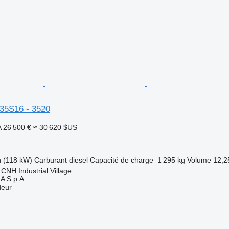
35S16 - 3520
A
26 500 €
≈ 30 620 $US
h (118 kW)
Carburant
diesel
Capacité de charge
1 295 kg
Volume
12,2
- CNH Industrial Village
 S.p.A.
deur