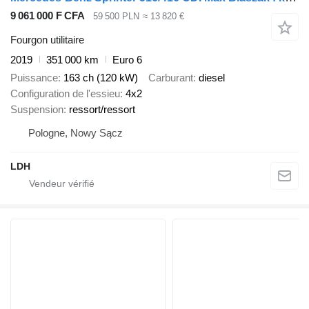
9 061 000 F CFA
59 500 PLN
≈ 13 820 €
Fourgon utilitaire
2019
351 000 km
Euro 6
Puissance
163 ch (120 kW)
Carburant
diesel
Configuration de l'essieu
4x2
Suspension
ressort/ressort
Pologne, Nowy Sącz
LDH