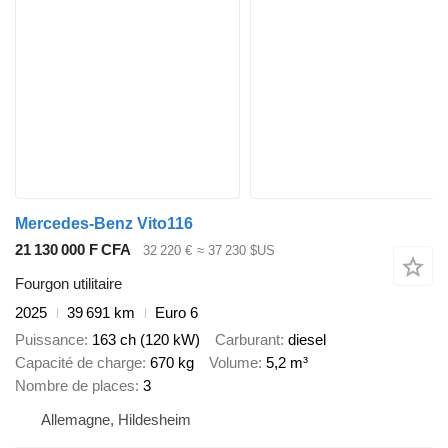
Mercedes-Benz Vito116
21 130 000 F CFA
32 220 €
≈ 37 230 $US
Fourgon utilitaire
2025
39 691 km
Euro 6
Puissance
163 ch (120 kW)
Carburant
diesel
Capacité de charge
670 kg
Volume
5,2 m³
Nombre de places
3
Allemagne, Hildesheim