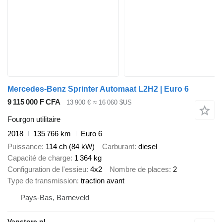
Mercedes-Benz Sprinter Automaat L2H2 | Euro 6
9 115 000 F CFA
13 900 €
≈ 16 060 $US
Fourgon utilitaire
2018
135 766 km
Euro 6
Puissance
114 ch (84 kW)
Carburant
diesel
Capacité de charge
1 364 kg
Configuration de l'essieu
4x2
Nombre de places
2
Type de transmission
traction avant
Pays-Bas, Barneveld
Vanstore.nl