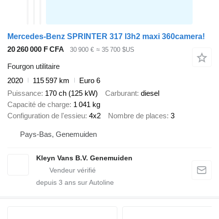
Mercedes-Benz SPRINTER 317 l3h2 maxi 360camera!
20 260 000 F CFA
30 900 €
≈ 35 700 $US
Fourgon utilitaire
2020
115 597 km
Euro 6
Puissance
170 ch (125 kW)
Carburant
diesel
Capacité de charge
1 041 kg
Configuration de l'essieu
4x2
Nombre de places
3
Pays-Bas, Genemuiden
Kleyn Vans B.V. Genemuiden
depuis
3
ans sur Autoline