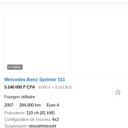
VIDÉO
Mercedes-Benz Sprinter 511
5 246 000 F CFA
8 000 €
≈ 9 243 $US
Fourgon utilitaire
2007
394 000 km
Euro 4
Puissance
110 ch (81 kW)
Configuration de l'essieu
4x2
Suspension
ressort/ressort