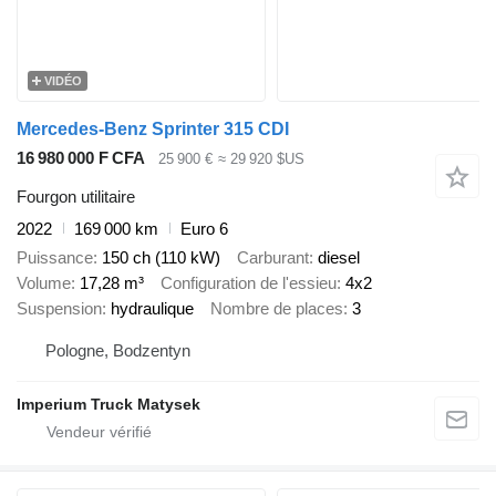
VIDÉO
Mercedes-Benz Sprinter 315 CDI
16 980 000 F CFA
25 900 €
≈ 29 920 $US
Fourgon utilitaire
2022
169 000 km
Euro 6
Puissance
150 ch (110 kW)
Carburant
diesel
Volume
17,28 m³
Configuration de l'essieu
4x2
Suspension
hydraulique
Nombre de places
3
Pologne, Bodzentyn
Imperium Truck Matysek