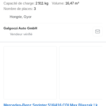
Capacité de charge
2 911 kg
Volume
16,47 m³
Nombre de places
3
Hongrie, Gyor
Galgoczi Auto GmbH
Mercedes-Benz Sprinter 516/416 CDI Max Blaszak ! klima ! Bliźniak !