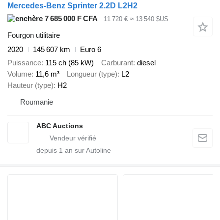
Mercedes-Benz Sprinter 2.2D L2H2
7 685 000 F CFA
11 720 €
≈ 13 540 $US
Fourgon utilitaire
2020
145 607 km
Euro 6
Puissance
115 ch (85 kW)
Carburant
diesel
Volume
11,6 m³
Longueur (type)
L2
Hauteur (type)
H2
Roumanie
ABC Auctions
depuis
1
an sur Autoline