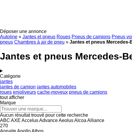
Déposer une annonce
Autoline
»
Jantes et pneus
Roues
Pneus de camions
Pneus voi
pneus
Chambres à air de pneu
»
Jantes et pneus Mercedes-
Jantes et pneus Mercedes-B
Catégorie
jantes
jantes de camion
jantes automobiles
roues
enjoliveurs
cache-moyeux
pneus de camions
tout afficher
Marque
Aucun résultat trouvé pour cette recherche
ABC
AXE
Accelus
Advance
Aeolus
Alcoa
Alliance
270
Annaite
Apollo
Athos