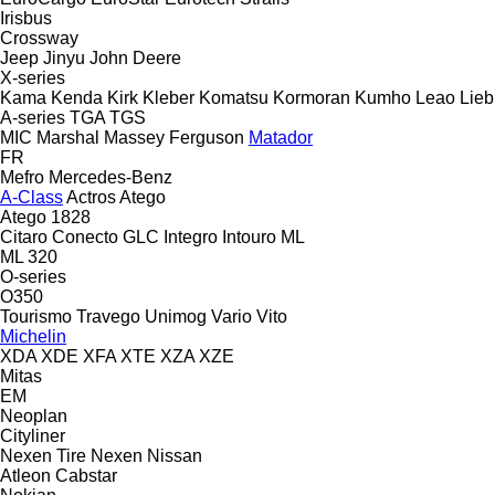
Irisbus
Crossway
Jeep
Jinyu
John Deere
X-series
Kama
Kenda
Kirk
Kleber
Komatsu
Kormoran
Kumho
Leao
Lieb
A-series
TGA
TGS
MIC
Marshal
Massey Ferguson
Matador
FR
Mefro
Mercedes-Benz
A-Class
Actros
Atego
Atego 1828
Citaro
Conecto
GLC
Integro
Intouro
ML
ML 320
O-series
O350
Tourismo
Travego
Unimog
Vario
Vito
Michelin
XDA
XDE
XFA
XTE
XZA
XZE
Mitas
EM
Neoplan
Cityliner
Nexen Tire
Nexen
Nissan
Atleon
Cabstar