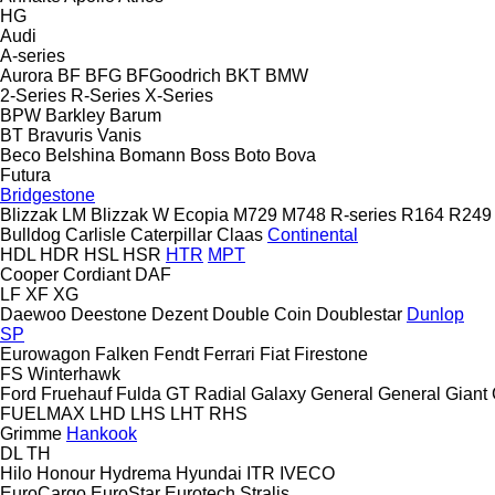
HG
Audi
A-series
Aurora
BF
BFG
BFGoodrich
BKT
BMW
2-Series
R-Series
X-Series
BPW
Barkley
Barum
BT
Bravuris
Vanis
Beco
Belshina
Bomann
Boss
Boto
Bova
Futura
Bridgestone
Blizzak LM
Blizzak W
Ecopia
M729
M748
R-series
R164
R249
Bulldog
Carlisle
Caterpillar
Claas
Continental
HDL
HDR
HSL
HSR
HTR
MPT
Cooper
Cordiant
DAF
LF
XF
XG
Daewoo
Deestone
Dezent
Double Coin
Doublestar
Dunlop
SP
Eurowagon
Falken
Fendt
Ferrari
Fiat
Firestone
FS
Winterhawk
Ford
Fruehauf
Fulda
GT Radial
Galaxy
General
General
Giant
FUELMAX
LHD
LHS
LHT
RHS
Grimme
Hankook
DL
TH
Hilo
Honour
Hydrema
Hyundai
ITR
IVECO
EuroCargo
EuroStar
Eurotech
Stralis