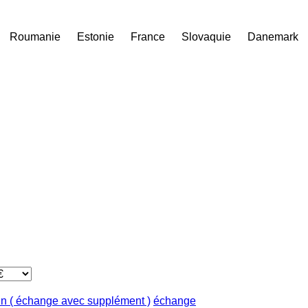
Roumanie
Estonie
France
Slovaquie
Danemark
in ( échange avec supplément )
échange