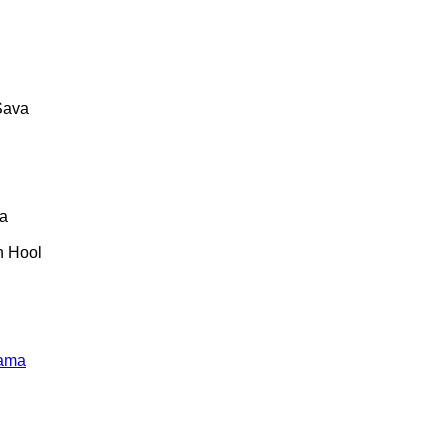
Sava
ta
n Hool
ama