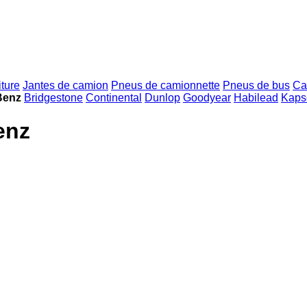
ture
Jantes de camion
Pneus de camionnette
Pneus de bus
Ca
Benz
Bridgestone
Continental
Dunlop
Goodyear
Habilead
Kaps
enz