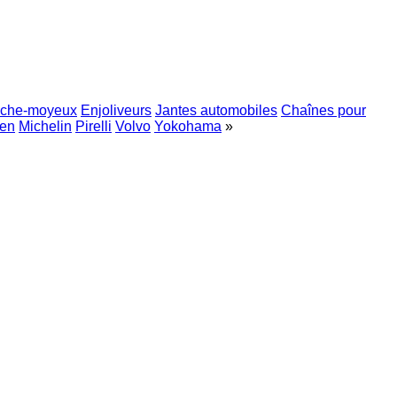
che-moyeux
Enjoliveurs
Jantes automobiles
Chaînes pour
en
Michelin
Pirelli
Volvo
Yokohama
»