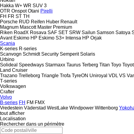
Nokian
Hakka
W+
WR SUV 3
OTR
Onspot
Otani
Pirelli
FH
FR
ST
TH
Porsche
RUD
Reifen Huber
Renault
Magnum
Mascott
Master
Premium
Riken
RoadX
Rosava
SAF
SET
SRW
Sailun
Samson
Satoya
Avant
Eskimo HP
Eskimo S3+
Intensa HP
Orjak
Scania
K-series
R-series
Scanvogn
Schmidt
Security
Semperit
Solaris
Urbino
Solideal
Speedways
Starmaxx
Taurus
Terberg
Titan
Toyo
Toyo
Land Cruiser
Trazano
Trelleborg
Triangle
Trofa
TyreON
Uniroyal
VDL
VS
Va
T-series
Volkswagen
Crafter
Volvo
B-series
FH
FM
FMX
Vredestein
Väderstad
WestLake
Windpower
Wittenborg
Yokoh
tout afficher
Localisation
Rechercher dans un périmètre