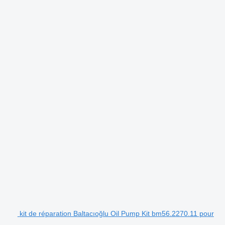
kit de réparation Baltacıoğlu Oil Pump Kit bm56.2270.11 pour