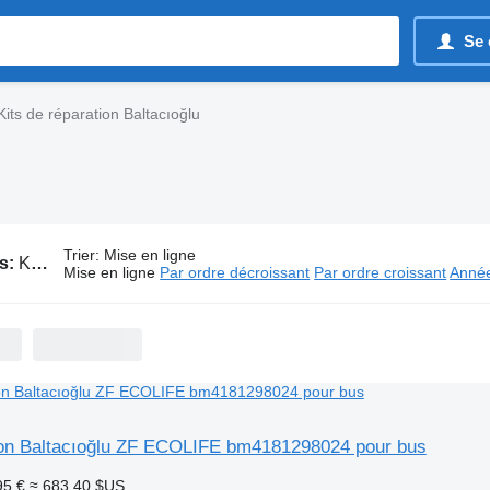
Se 
Kits de réparation Baltacıoğlu
Trier
:
Mise en ligne
s:
Kits de réparation Baltacıoğlu
Mise en ligne
Par ordre décroissant
Par ordre croissant
Année
tion Baltacıoğlu ZF ECOLIFE bm4181298024 pour bus
95 €
≈ 683,40 $US