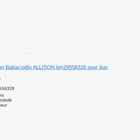
tion Baltacıoğlu ALLISON bm29558328 pour bus
e
558328
ra
dislik
deur