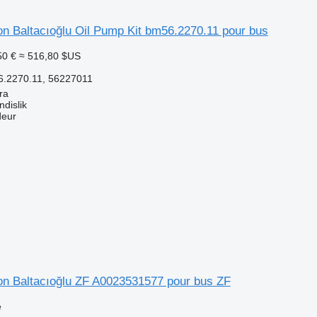
ion Baltacıoğlu Oil Pump Kit bm56.2270.11 pour bus
50 €
≈ 516,80 $US
6.2270.11, 56227011
ra
dislik
deur
ion Baltacıoğlu ZF A0023531577 pour bus ZF
e