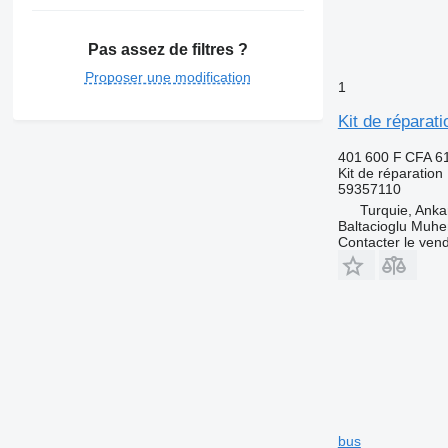
Pas assez de filtres ?
Proposer une modification
1
Kit de répara
401 600 F CFA
6
Kit de réparation
59357110
Turquie, Anka
Baltacioglu Muhen
Contacter le ven
bus