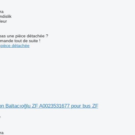
ra
dislik
deur
pas une pièce détachée ?
mande tout de suite !
pièce détachée
ion Baltacıoğlu ZF A0023531677 pour bus ZF
e
ra