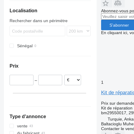
Stralis
TGM
Atego
Trafic
Transporter
FL
Localisation
Trakker
TGS
Axor
FM
Abonnez-vous pou
TGX
Econic
FMX
Rechercher dans un périmètre
ML
G-series
S'abonner
O-series
L-series
En cliquant ici, 
R-Class
VNL
Sénégal
Vario
Prix
–
1
Kit de réparat
Prix sur demand
Kit de réparation
bm29550017, 29
Type d'annonce
Turquie, Anka
Baltacioglu Muhen
vente
Contacter le ven
du fabricant