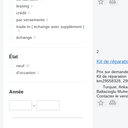
leasing
crédit
par versements
trade-in ( échange avec supplément )
échange
2
État
Kit de répara
neuf
Prix sur demand
d'occasion
Kit de réparation
bm29558328, 29
Turquie, Anka
Baltacioglu Muhen
Année
Contacter le ven
–