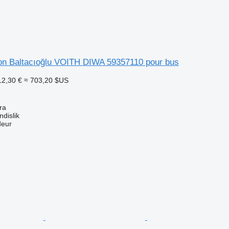
tion Baltacıoğlu VOITH DIWA 59357110 pour bus
12,30 €
≈ 703,20 $US
ra
dislik
deur