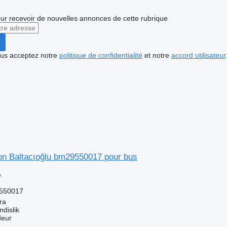
r recevoir de nouvelles annonces de cette rubrique
vous acceptez notre
politique de confidentialité
et notre
accord utilisateur
ion Baltacıoğlu bm29550017 pour bus
e
550017
ra
dislik
deur