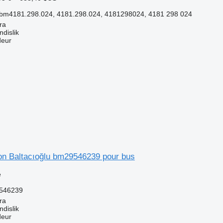
m4181.298.024, 4181.298.024, 4181298024, 4181 298 024
ra
dislik
deur
ion Baltacıoğlu bm29546239 pour bus
e
546239
ra
dislik
deur