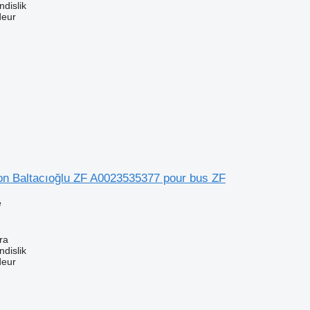
dislik
deur
ion Baltacıoğlu ZF A0023535377 pour bus ZF
e
ra
dislik
deur