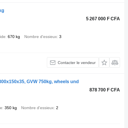
kg
5 267 000 F CFA
ide
670 kg
Nombre d'essieux
3
Contacter le vendeur
s 300x150x35, GVW 750kg, wheels und
878 700 F CFA
de
350 kg
Nombre d'essieux
2