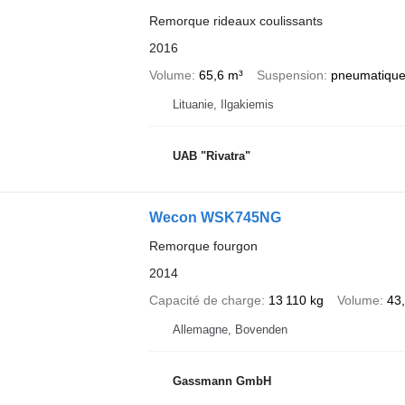
Remorque rideaux coulissants
2016
Volume
65,6 m³
Suspension
pneumatique
Lituanie, Ilgakiemis
UAB "Rivatra"
Wecon WSK745NG
Remorque fourgon
2014
Capacité de charge
13 110 kg
Volume
43
Allemagne, Bovenden
Gassmann GmbH