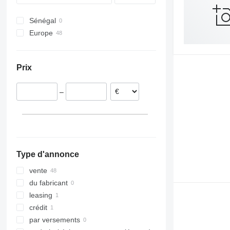
ZPS
T683
ZKO
Sénégal
ZWP
T700
ZWF
Europe
T900
Pologne
Allemagne
Prix
Hongrie
Roumanie
–
Finlande
Pays-Bas
Autriche
République tchèque
tout afficher
Type d'annonce
vente
du fabricant
leasing
crédit
par versements