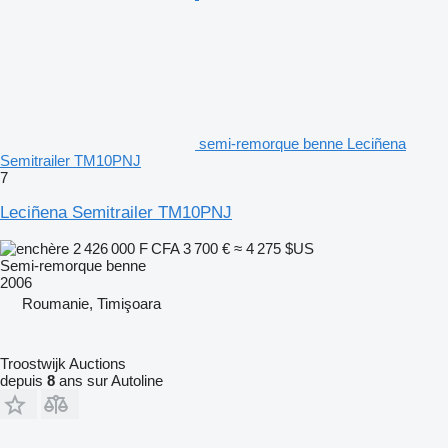
semi-remorque benne Leciñena
Semitrailer TM10PNJ
7
Leciñena Semitrailer TM10PNJ
2 426 000 F CFA
3 700 €
≈ 4 275 $US
Semi-remorque benne
2006
Roumanie, Timişoara
Troostwijk Auctions
depuis
8
ans sur Autoline