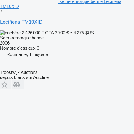
semi-remorque benne Leciñena
TM10XID
7
Leciñena TM10XID
2 426 000 F CFA
3 700 €
≈ 4 275 $US
Semi-remorque benne
2006
Nombre d'essieux
3
Roumanie, Timişoara
Troostwijk Auctions
depuis
8
ans sur Autoline