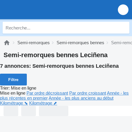
Semi-remorques
Semi-remorques bennes
Semi-remo
Semi-remorques bennes Leciñena
7 annonces:
Semi-remorques bennes Leciñena
Filtre
Trier
:
Mise en ligne
Mise en ligne
Par ordre décroissant
Par ordre croissant
Année - les
plus récentes en premier
Année - les plus anciens au début
Kilométrage ⬊
Kilométrage ⬈