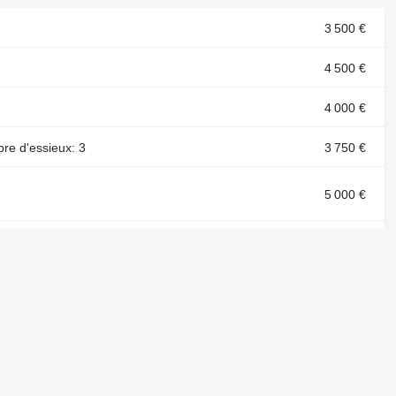
3 500 €
4 500 €
4 000 €
bre d'essieux: 3
3 750 €
5 000 €
atique, poids net à vide: 6 200 kg, nombre
11 900 €
5 000 €
e