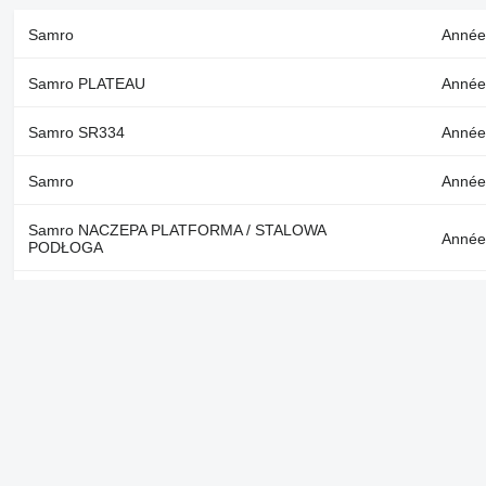
Samro
Année
Samro PLATEAU
Année
Samro SR334
Année:
Samro
Année:
Samro NACZEPA PLATFORMA / STALOWA
Année
PODŁOGA
Samro open laadbak Palfinger PK 15500 Roller
Année:
crane
d'essi
Samro NACZEPA PLATFORMA / STALOWA
Année
PODŁOGA
Voir aussi
Semi-remorques plateformes Samro en Mali
Semi-remorques plate