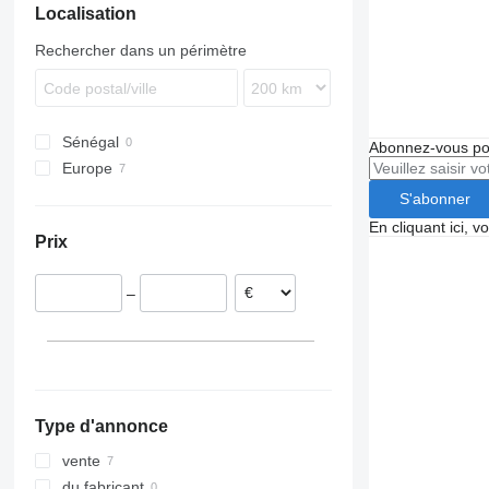
Localisation
Rechercher dans un périmètre
Sénégal
Abonnez-vous pou
Europe
Belgique
S'abonner
Roumanie
En cliquant ici, 
Prix
Pologne
Pays-Bas
–
Allemagne
Hongrie
Type d'annonce
vente
du fabricant