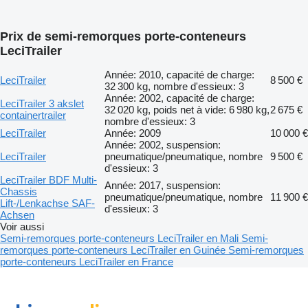
Prix de semi-remorques porte-conteneurs
LeciTrailer
Année: 2010, capacité de charge:
LeciTrailer
8 500 €
32 300 kg, nombre d'essieux: 3
Année: 2002, capacité de charge:
LeciTrailer 3 akslet
32 020 kg, poids net à vide: 6 980 kg,
2 675 €
containertrailer
nombre d'essieux: 3
LeciTrailer
Année: 2009
10 000 €
Année: 2002, suspension:
LeciTrailer
pneumatique/pneumatique, nombre
9 500 €
d'essieux: 3
LeciTrailer BDF Multi-
Année: 2017, suspension:
Chassis
pneumatique/pneumatique, nombre
11 900 €
Lift-/Lenkachse SAF-
d'essieux: 3
Achsen
Voir aussi
Semi-remorques porte-conteneurs LeciTrailer en Mali
Semi-
remorques porte-conteneurs LeciTrailer en Guinée
Semi-remorques
porte-conteneurs LeciTrailer en France