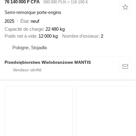
76 140 000 F CFA
500 000 PLN
≈ 116 100 €
Semi-remorque porte-engins
2025
État
neuf
Capacité de charge
22 480 kg
Poids net à vide
12 000 kg
Nombre d'essieux
2
Pologne, Stojadła
Przedsiębiorstwo Wielobranżowe MANTIS