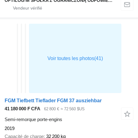
OPTILOG-M SPÓŁKA Z OGRANICZONĄ ODPOWIEDZIALNOŚCIĄ
FGM Tiefbett Tieflader FGM 37 ausziehbar
41 180 000 F CFA
62 800 €
≈ 72 560 $US
Semi-remorque porte-engins
2019
Capacité de charge
32 200 kg