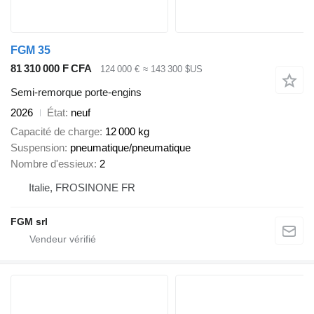
FGM 35
81 310 000 F CFA
124 000 €
≈ 143 300 $US
Semi-remorque porte-engins
2026
État
neuf
Capacité de charge
12 000 kg
Suspension
pneumatique/pneumatique
Nombre d'essieux
2
Italie, FROSINONE FR
FGM srl