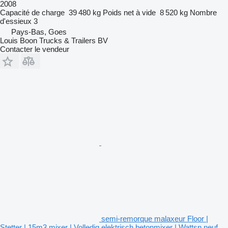
2008
Capacité de charge
39 480 kg
Poids net à vide
8 520 kg
Nombre
d'essieux
3
Pays-Bas, Goes
Louis Boon Trucks & Trailers BV
Contacter le vendeur
semi-remorque malaxeur Floor |
Stetter | 15m3 mixer | Volledig elektrisch betonmixer | Wattsn neuf