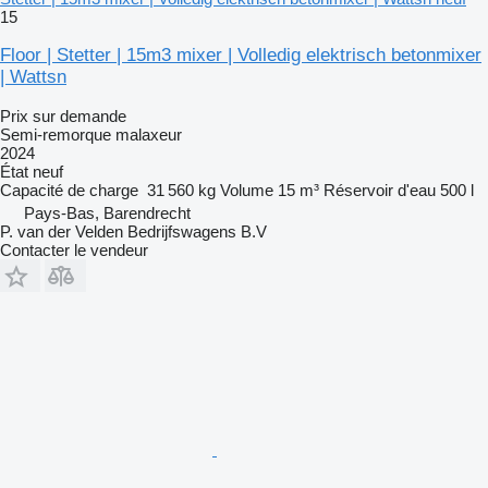
15
Floor | Stetter | 15m3 mixer | Volledig elektrisch betonmixer
| Wattsn
Prix sur demande
Semi-remorque malaxeur
2024
État
neuf
Capacité de charge
31 560 kg
Volume
15 m³
Réservoir d'eau
500 l
Pays-Bas, Barendrecht
P. van der Velden Bedrijfswagens B.V
Contacter le vendeur