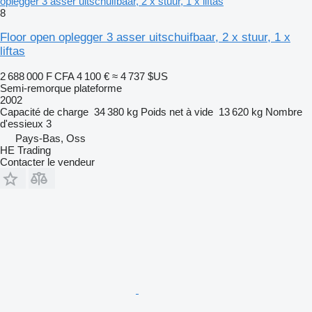
oplegger 3 asser uitschuifbaar, 2 x stuur, 1 x liftas
8
Floor open oplegger 3 asser uitschuifbaar, 2 x stuur, 1 x
liftas
2 688 000 F CFA
4 100 €
≈ 4 737 $US
Semi-remorque plateforme
2002
Capacité de charge
34 380 kg
Poids net à vide
13 620 kg
Nombre
d'essieux
3
Pays-Bas, Oss
HE Trading
Contacter le vendeur