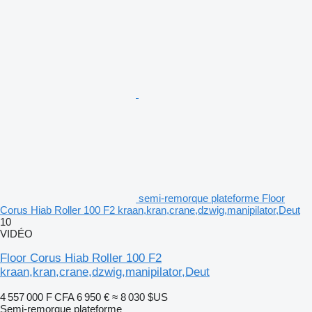
semi-remorque plateforme Floor
Corus Hiab Roller 100 F2 kraan,kran,crane,dzwig,manipilator,Deut
10
VIDÉO
Floor Corus Hiab Roller 100 F2
kraan,kran,crane,dzwig,manipilator,Deut
4 557 000 F CFA
6 950 €
≈ 8 030 $US
Semi-remorque plateforme