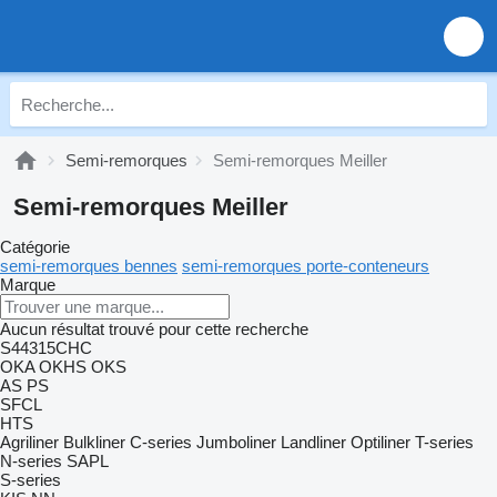
Semi-remorques
Semi-remorques Meiller
Semi-remorques Meiller
Catégorie
semi-remorques bennes
semi-remorques porte-conteneurs
Marque
Aucun résultat trouvé pour cette recherche
S44315CHC
OKA
OKHS
OKS
AS
PS
SFCL
HTS
Agriliner
Bulkliner
C-series
Jumboliner
Landliner
Optiliner
T-series
N-series
SAPL
S-series