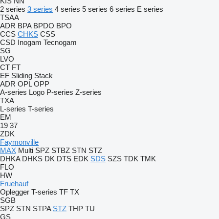
KIS
NN
2 series
3 series
4 series
5 series
6 series
E series
TSAA
ADR
BPA
BPDO
BPO
CCS
CHKS
CSS
CSD
Inogam
Tecnogam
SG
LVO
CT
FT
EF
Sliding
Stack
ADR
OPL
OPP
A-series
Logo
P-series
Z-series
TXA
L-series
T-series
EM
19
37
ZDK
Faymonville
MAX
Multi
SPZ
STBZ
STN
STZ
DHKA
DHKS
DK
DTS
EDK
SDS
SZS
TDK
TMK
FLO
HW
Fruehauf
Oplegger
T-series
TF
TX
SGB
SPZ
STN
STPA
STZ
THP
TU
GS