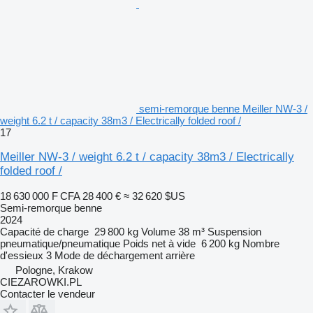
semi-remorque benne Meiller NW-3 /
weight 6.2 t / capacity 38m3 / Electrically folded roof /
17
Meiller NW-3 / weight 6.2 t / capacity 38m3 / Electrically
folded roof /
18 630 000 F CFA
28 400 €
≈ 32 620 $US
Semi-remorque benne
2024
Capacité de charge
29 800 kg
Volume
38 m³
Suspension
pneumatique/pneumatique
Poids net à vide
6 200 kg
Nombre
d'essieux
3
Mode de déchargement
arrière
Pologne, Krakow
CIEZAROWKI.PL
Contacter le vendeur