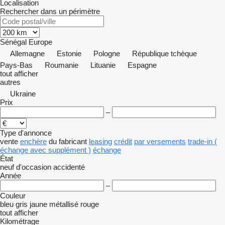
Localisation
Rechercher dans un périmètre
Sénégal
Europe
Allemagne
Estonie
Pologne
République tchèque
Pays-Bas
Roumanie
Lituanie
Espagne
tout afficher
autres
Ukraine
Prix
–
Type d'annonce
vente
enchère
du fabricant
leasing
crédit
par versements
trade-in (
échange avec supplément )
échange
État
neuf
d'occasion
accidenté
Année
–
Couleur
bleu
gris
jaune
métallisé
rouge
tout afficher
Kilométrage