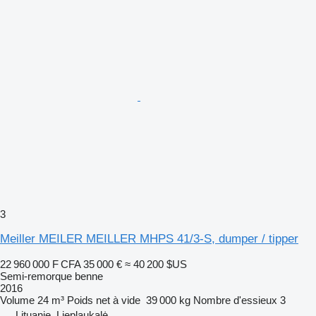
3
Meiller MEILER MEILLER MHPS 41/3-S, dumper / tipper
22 960 000 F CFA
35 000 €
≈ 40 200 $US
Semi-remorque benne
2016
Volume
24 m³
Poids net à vide
39 000 kg
Nombre d'essieux
3
Lituanie, Lieplaukalė