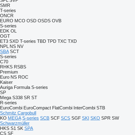
SPL
SVF
SMR
T-series
ONCR
EURO
MCO
OSD
OSDS
OVB
S-series
EDK
OL
OGT
ET3
SXD
T-series
TBD
TPD
TXC
TXD
NPL
NS
NV
SBA
SCT
S-series
C70
RHKS
RSBS
Premium
Euro
NS
ROC
Kaiser
Auriga
Formula
S-series
SP
Mega
S338
SR
ST
R-series
EuroCombi
EuroCompact
FlatCombi
InterCombi
STB
Schmitz Cargobull
KO
MEGA
S-series
SCB
SCF
SCS
SGF
SKI
SKO
SPR
SW
Schwarzmüller
HKS
S1
SK
SPA
CS
SF