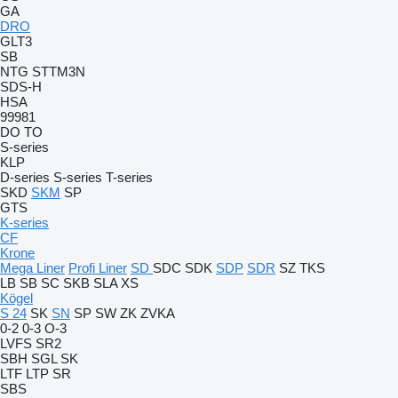
GA
DRO
GLT3
SB
NTG
STTM3N
SDS-H
HSA
99981
DO
TO
S-series
KLP
D-series
S-series
T-series
SKD
SKM
SP
GTS
K-series
CF
Krone
Mega Liner
Profi Liner
SD
SDC
SDK
SDP
SDR
SZ
TKS
LB
SB
SC
SKB
SLA
XS
Kögel
S 24
SK
SN
SP
SW
ZK
ZVKA
0-2
0-3
O-3
LVFS
SR2
SBH
SGL
SK
LTF
LTP
SR
SBS