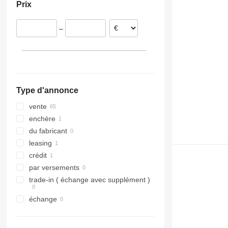
Prix
Portugal
Lituanie
–
Allemagne
Pologne
République tchèque
tout afficher
Type d'annonce
vente
enchère
du fabricant
leasing
crédit
par versements
trade-in ( échange avec supplément )
échange