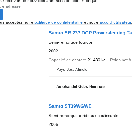
r recevoir de nouvelles annonces de cette rubrique
vous acceptez notre
politique de confidentialité
et notre
accord utilisateur
Samro SR 233 DCP Powersteering Tail
Semi-remorque fourgon
2002
Capacité de charge
21 430 kg
Poids net à
Pays-Bas, Almelo
Autohandel Gebr. Heinhuis
Samro ST39WGWE
Semi-remorque à rideaux coulissants
2006