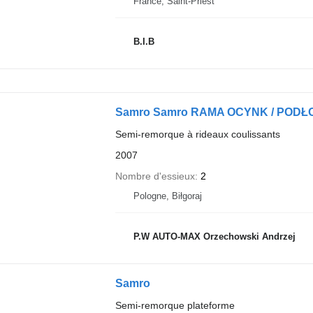
France, Saint-Priest
B.I.B
Samro Samro RAMA OCYNK / PODŁOG
Semi-remorque à rideaux coulissants
2007
Nombre d'essieux
2
Pologne, Biłgoraj
P.W AUTO-MAX Orzechowski Andrzej
Samro
Semi-remorque plateforme