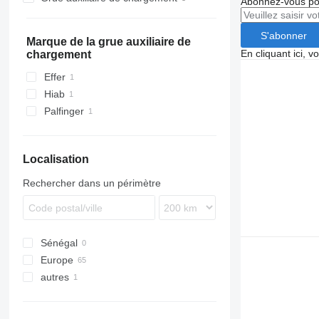
Abonnez-vous pou
SZ
ZK
TXD
SCF
SPA
SZ
47
TKS
ZVKA
SCS
VHLO
S'abonner
SGF
Marque de la grue auxiliaire de
En cliquant ici, 
chargement
SKI
SKO
Effer
SPR
Hiab
SW
Palfinger
Localisation
Rechercher dans un périmètre
Sénégal
Europe
autres
Pays-Bas
France
Ukraine
Belgique