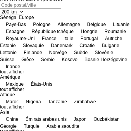
Sénégal
Europe
Pays-Bas
Pologne
Allemagne
Belgique
Lituanie
Espagne
République tchèque
Hongrie
Roumanie
Royaume-Uni
France
Italie
Portugal
Autriche
Estonie
Slovaquie
Danemark
Croatie
Bulgarie
Lettonie
Finlande
Norvège
Suède
Slovénie
Suisse
Grèce
Serbie
Kosovo
Bosnie-Herzégovine
Irlande
tout afficher
Amérique
Mexique
États-Unis
tout afficher
Afrique
Maroc
Nigeria
Tanzanie
Zimbabwe
tout afficher
Asie
Chine
Émirats arabes unis
Japon
Ouzbékistan
Géorgie
Turquie
Arabie saoudite