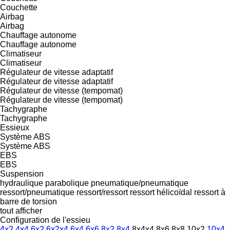
Couchette
Airbag
Airbag
Chauffage autonome
Chauffage autonome
Climatiseur
Climatiseur
Régulateur de vitesse adaptatif
Régulateur de vitesse adaptatif
Régulateur de vitesse (tempomat)
Régulateur de vitesse (tempomat)
Tachygraphe
Tachygraphe
Essieux
Système ABS
Système ABS
EBS
EBS
Suspension
hydraulique
parabolique
pneumatique/pneumatique
ressort/pneumatique
ressort/ressort
ressort hélicoïdal
ressort à
barre de torsion
tout afficher
Configuration de l'essieu
4x2
4x4
6x2
6x2x4
6x4
6x6
8x2
8x4
8x4x4
8x6
8x8
10x2
10x4