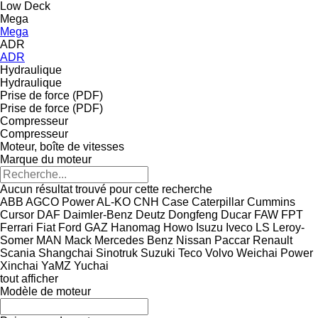
Low Deck
Mega
Mega
ADR
ADR
Hydraulique
Hydraulique
Prise de force (PDF)
Prise de force (PDF)
Compresseur
Compresseur
Moteur, boîte de vitesses
Marque du moteur
Aucun résultat trouvé pour cette recherche
ABB
AGCO Power
AL-KO
CNH
Case
Caterpillar
Cummins
Cursor
DAF
Daimler-Benz
Deutz
Dongfeng
Ducar
FAW
FPT
Ferrari
Fiat
Ford
GAZ
Hanomag
Howo
Isuzu
Iveco
LS
Leroy-
Somer
MAN
Mack
Mercedes Benz
Nissan
Paccar
Renault
Scania
Shangchai
Sinotruk
Suzuki
Teco
Volvo
Weichai Power
Xinchai
YaMZ
Yuchai
tout afficher
Modèle de moteur