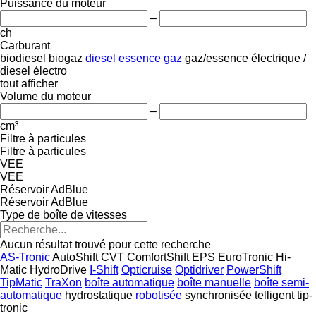
Puissance du moteur
–
ch
Carburant
biodiesel
biogaz
diesel
essence
gaz
gaz/essence
électrique /
diesel
électro
tout afficher
Volume du moteur
–
cm³
Filtre à particules
Filtre à particules
VEE
VEE
Réservoir AdBlue
Réservoir AdBlue
Type de boîte de vitesses
Aucun résultat trouvé pour cette recherche
AS-Tronic
AutoShift
CVT
ComfortShift
EPS
EuroTronic
Hi-
Matic
HydroDrive
I-Shift
Opticruise
Optidriver
PowerShift
TipMatic
TraXon
boîte automatique
boîte manuelle
boîte semi-
automatique
hydrostatique
robotisée
synchronisée
telligent
tip-
tronic