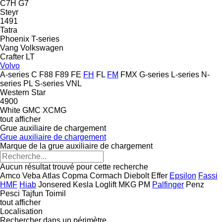
C7H
G7
Steyr
1491
Tatra
Phoenix
T-series
Vang
Volkswagen
Crafter
LT
Volvo
A-series
C
F88
F89
FE
FH
FL
FM
FMX
G-series
L-series
N-
series
PL
S-series
VNL
Western Star
4900
White GMC
XCMG
tout afficher
Grue auxiliaire de chargement
Grue auxiliaire de chargement
Marque de la grue auxiliaire de chargement
Aucun résultat trouvé pour cette recherche
Amco Veba
Atlas
Copma
Cormach
Diebolt
Effer
Epsilon
Fassi
HMF
Hiab
Jonsered
Kesla
Loglift
MKG
PM
Palfinger
Penz
Pesci
Tajfun
Toimil
tout afficher
Localisation
Rechercher dans un périmètre