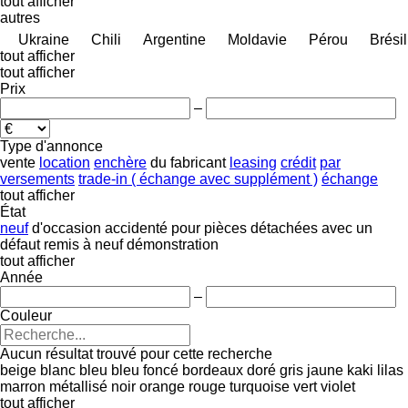
tout afficher
autres
Ukraine
Chili
Argentine
Moldavie
Pérou
Brésil
tout afficher
tout afficher
Prix
–
Type d'annonce
vente
location
enchère
du fabricant
leasing
crédit
par
versements
trade-in ( échange avec supplément )
échange
tout afficher
État
neuf
d'occasion
accidenté
pour pièces détachées
avec un
défaut
remis à neuf
démonstration
tout afficher
Année
–
Couleur
Aucun résultat trouvé pour cette recherche
beige
blanc
bleu
bleu foncé
bordeaux
doré
gris
jaune
kaki
lilas
marron
métallisé
noir
orange
rouge
turquoise
vert
violet
tout afficher