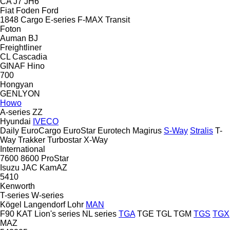
CA
J7
JH6
Fiat
Foden
Ford
1848
Cargo
E-series
F-MAX
Transit
Foton
Auman
BJ
Freightliner
CL
Cascadia
GINAF
Hino
700
Hongyan
GENLYON
Howo
A-series
ZZ
Hyundai
IVECO
Daily
EuroCargo
EuroStar
Eurotech
Magirus
S-Way
Stralis
T-
Way
Trakker
Turbostar
X-Way
International
7600
8600
ProStar
Isuzu
JAC
KamAZ
5410
Kenworth
T-series
W-series
Kögel
Langendorf
Lohr
MAN
F90
KAT
Lion's series
NL series
TGA
TGE
TGL
TGM
TGS
TGX
MAZ