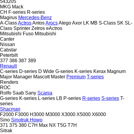
543205
MKG
Mack
CH
F-series
R-series
Magirus
Mercedes-Benz
A-Class
Actros
Antos
Arocs
Atego
Axor
LK
MB
S-Class
SK
SL-
Class
Sprinter
Zetros
eActros
Mitsubishi Fuso
Mitsubishi
Canter
Nissan
Cabstar
Peterbilt
377
386
387
389
Renault
C-series
D-series
D Wide
G-series
K-series
Kerax
Magnum
Major
Manager
Mascott
Master
Premium
T-series
Renders
ROC
Rolfo
Saab
Sany
Scania
G-series
K-series
L-series
LB
P-series
R-series
S-series
T-
series
Shacman
F2000
F3000
H3000
M3000
X3000
X5000
X6000
Sino
Sinotruk Howo
371
375
380
C7H
Max
NX
T5G
T7H
Sitrak