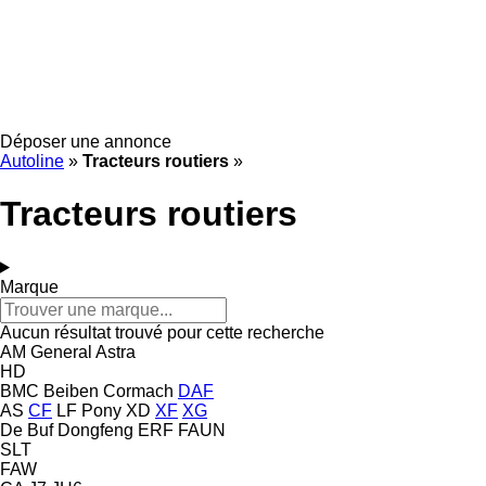
Déposer une annonce
Autoline
»
Tracteurs routiers
»
Tracteurs routiers
Marque
Aucun résultat trouvé pour cette recherche
AM General
Astra
HD
BMC
Beiben
Cormach
DAF
AS
CF
LF
Pony
XD
XF
XG
De Buf
Dongfeng
ERF
FAUN
SLT
FAW