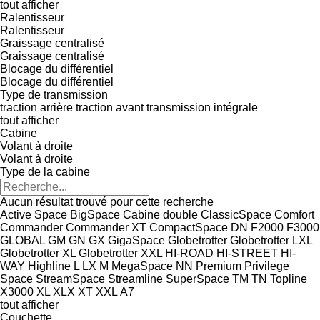
tout afficher
Ralentisseur
Ralentisseur
Graissage centralisé
Graissage centralisé
Blocage du différentiel
Blocage du différentiel
Type de transmission
traction arrière
traction avant
transmission intégrale
tout afficher
Cabine
Volant à droite
Volant à droite
Type de la cabine
Aucun résultat trouvé pour cette recherche
Active Space
BigSpace
Cabine double
ClassicSpace
Comfort
Commander
Commander XT
CompactSpace
DN
F2000
F3000
GLOBAL
GM
GN
GX
GigaSpace
Globetrotter
Globetrotter LXL
Globetrotter XL
Globetrotter XXL
HI-ROAD
HI-STREET
HI-
WAY
Highline
L
LX
M
MegaSpace
NN
Premium
Privilege
Space
StreamSpace
Streamline
SuperSpace
TM
TN
Topline
X3000
XL
XLX
XT
XXL
А7
tout afficher
Couchette