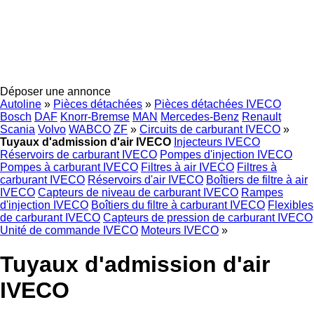
Déposer une annonce
Autoline
»
Pièces détachées
»
Pièces détachées IVECO
Bosch
DAF
Knorr-Bremse
MAN
Mercedes-Benz
Renault
Scania
Volvo
WABCO
ZF
»
Circuits de carburant IVECO
»
Tuyaux d'admission d'air IVECO
Injecteurs IVECO
Réservoirs de carburant IVECO
Pompes d'injection IVECO
Pompes à carburant IVECO
Filtres à air IVECO
Filtres à
carburant IVECO
Réservoirs d'air IVECO
Boîtiers de filtre à air
IVECO
Capteurs de niveau de carburant IVECO
Rampes
d'injection IVECO
Boîtiers du filtre à carburant IVECO
Flexibles
de carburant IVECO
Capteurs de pression de carburant IVECO
Unité de commande IVECO
Moteurs IVECO
»
Tuyaux d'admission d'air
IVECO