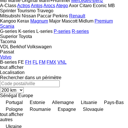
MB
Mahle Original
Mann+Hummel
Mercedes-Benz
A-Class
Actros
Antos
Arocs
Atego
Axor
Citaro
Econic
MB
Sprinter
Tourismo
Travego
Mitsubishi
Nissan
Paccar
Perkins
Renault
Kangoo
Kerax
Magnum
Major
Mascott
Midlum
Premium
Scania
G-series
K-series
L-series
P-series
R-series
Superior
Toyota
Tacoma
VDL Berkhof
Volkswagen
Passat
Volvo
B-series
FE
FH
FL
FM
FMX
VNL
tout afficher
Localisation
Rechercher dans un périmètre
Sénégal
Europe
Portugal
Estonie
Allemagne
Lituanie
Pays-Bas
Pologne
Roumanie
Espagne
Slovaquie
tout afficher
autres
Ukraine