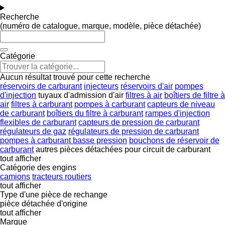
Recherche
(numéro de catalogue, marque, modèle, pièce détachée)
Catégorie
Aucun résultat trouvé pour cette recherche
réservoirs de carburant
injecteurs
réservoirs d'air
pompes
d'injection
tuyaux d'admission d'air
filtres à air
boîtiers de filtre à
air
filtres à carburant
pompes à carburant
capteurs de niveau
de carburant
boîtiers du filtre à carburant
rampes d'injection
flexibles de carburant
capteurs de pression de carburant
régulateurs de gaz
régulateurs de pression de carburant
pompes à carburant basse pression
bouchons de réservoir de
carburant
autres pièces détachées pour circuit de carburant
tout afficher
Catégorie des engins
camions
tracteurs routiers
tout afficher
Type d'une pièce de rechange
pièce détachée d'origine
tout afficher
Marque