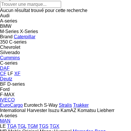
Aucun résultat trouvé pour cette recherche
Audi
A-series
BMW
M-Series
X-Series
Brand
Caterpillar
350
C-series
Chevrolet
Silverado
Cummins
C-series
DAF
CF
LF
XF
Deutz
BF
D-series
Ford
F-MAX
IVECO
EuroCargo
Eurotech
S-Way
Stralis
Trakker
International Harvester
Isuzu
KamAZ
Komatsu
Liebherr
A-series
MAN
LE
TGA
TGL
TGM
TGS
TGX