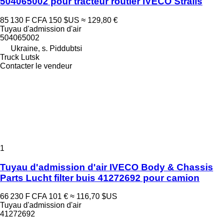
504065002 pour tracteur routier IVECO Stralis
85 130 F CFA
150 $US
≈ 129,80 €
Tuyau d'admission d'air
504065002
Ukraine, s. Piddubtsi
Truck Lutsk
Contacter le vendeur
1
Tuyau d'admission d'air IVECO Body & Chassis
Parts Lucht filter buis 41272692 pour camion
66 230 F CFA
101 €
≈ 116,70 $US
Tuyau d'admission d'air
41272692