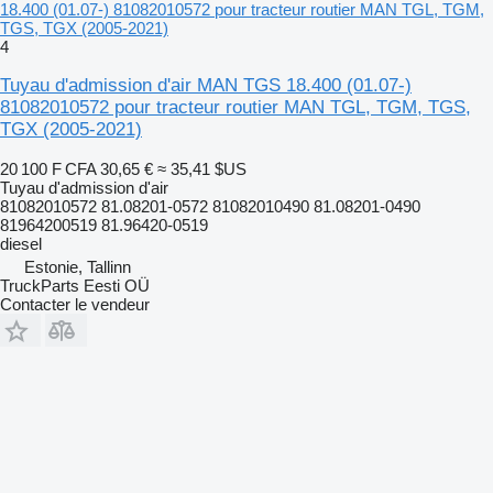
18.400 (01.07-) 81082010572 pour tracteur routier MAN TGL, TGM,
TGS, TGX (2005-2021)
4
Tuyau d'admission d'air MAN TGS 18.400 (01.07-)
81082010572 pour tracteur routier MAN TGL, TGM, TGS,
TGX (2005-2021)
20 100 F CFA
30,65 €
≈ 35,41 $US
Tuyau d'admission d'air
81082010572 81.08201-0572 81082010490 81.08201-0490
81964200519 81.96420-0519
diesel
Estonie, Tallinn
TruckParts Eesti OÜ
Contacter le vendeur