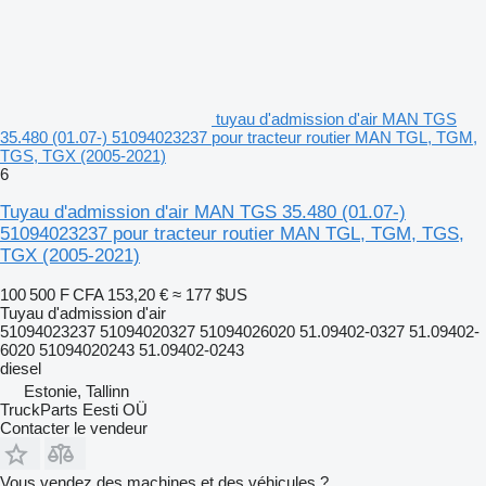
tuyau d'admission d'air MAN TGS
35.480 (01.07-) 51094023237 pour tracteur routier MAN TGL, TGM,
TGS, TGX (2005-2021)
6
Tuyau d'admission d'air MAN TGS 35.480 (01.07-)
51094023237 pour tracteur routier MAN TGL, TGM, TGS,
TGX (2005-2021)
100 500 F CFA
153,20 €
≈ 177 $US
Tuyau d'admission d'air
51094023237 51094020327 51094026020 51.09402-0327 51.09402-
6020 51094020243 51.09402-0243
diesel
Estonie, Tallinn
TruckParts Eesti OÜ
Contacter le vendeur
Vous vendez des machines et des véhicules ?