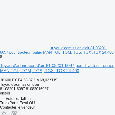
tuyau d'admission d'air 81.08201-
6097 pour tracteur routier MAN TGL, TGM, TGS, TGX ,TGX 24.400
8
Tuyau d'admission d'air 81.08201-6097 pour tracteur routier
MAN TGL, TGM, TGS, TGX ,TGX 24.400
38 600 F CFA
58,87 €
≈ 68,02 $US
Tuyau d'admission d'air
81.08201-6097 81082016097
diesel
Estonie, Tallinn
TruckParts Eesti OÜ
Contacter le vendeur