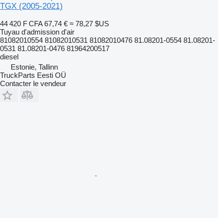
TGX (2005-2021)
44 420 F CFA
67,74 €
≈ 78,27 $US
Tuyau d'admission d'air
81082010554 81082010531 81082010476 81.08201-0554 81.08201-
0531 81.08201-0476 81964200517
diesel
Estonie, Tallinn
TruckParts Eesti OÜ
Contacter le vendeur