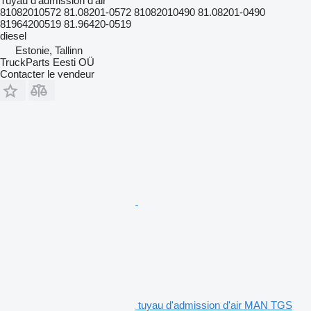
Tuyau d'admission d'air
81082010572 81.08201-0572 81082010490 81.08201-0490
81964200519 81.96420-0519
diesel
Estonie, Tallinn
TruckParts Eesti OÜ
Contacter le vendeur
tuyau d'admission d'air MAN TGS