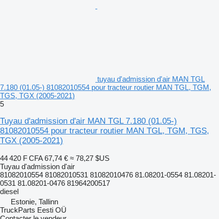
tuyau d'admission d'air MAN TGL
7.180 (01.05-) 81082010554 pour tracteur routier MAN TGL, TGM,
TGS, TGX (2005-2021)
5
Tuyau d'admission d'air MAN TGL 7.180 (01.05-)
81082010554 pour tracteur routier MAN TGL, TGM, TGS,
TGX (2005-2021)
44 420 F CFA
67,74 €
≈ 78,27 $US
Tuyau d'admission d'air
81082010554 81082010531 81082010476 81.08201-0554 81.08201-
0531 81.08201-0476 81964200517
diesel
Estonie, Tallinn
TruckParts Eesti OÜ
Contacter le vendeur