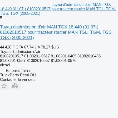
tuyau d'admission d'air MAN TGX
18.440 (01.07-) 81082010517 pour tracteur routier MAN TGL, TGM,
TGS, TGX (2005-2021)
5
Tuyau d'admission d'air MAN TGX 18.440 (01.07-)
81082010517 pour tracteur routier MAN TGL, TGM, TGS,
TGX (2005-2021)
44 420 F CFA
67,74 €
≈ 78,27 $US
Tuyau d'admission d'air
81082010517 81.08201-0517 81.08201-0485 81082010485
81.08201-0557 81082010557 81.08201-0576...
diesel
Estonie, Tallinn
TruckParts Eesti OÜ
Contacter le vendeur