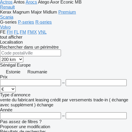
Actros
Antos
Arocs
Atego
Axor
Econic
MB
Renault
Kerax
Magnum
Major
Midlum
Premium
Scania
G-series
P-series
R-series
Volvo
FE
FH
FL
FM
FMX
VNL
tout afficher
Localisation
Rechercher dans un périmètre
Sénégal
Europe
Estonie
Roumanie
Prix
–
Type d'annonce
vente
du fabricant
leasing
crédit
par versements
trade-in ( échange
avec supplément )
échange
Année
–
Pas assez de filtres ?
Proposer une modification
Résultats de recherche: