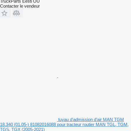
TruckParts Eesti OÜ
Contacter le vendeur
tuyau d'admission d'air MAN TGM
18.340 (01.05-) 81082016088 pour tracteur routier MAN TGL, TGM,
TGS, TGX (2005-2021)