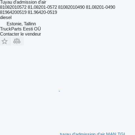
Tuyau d'admission d'air
81082010572 81.08201-0572 81082010490 81.08201-0490
81964200519 81.96420-0519
diesel
Estonie, Tallinn
TruckParts Eesti OÜ
Contacter le vendeur
tuyau d'admission d'air MAN TGL