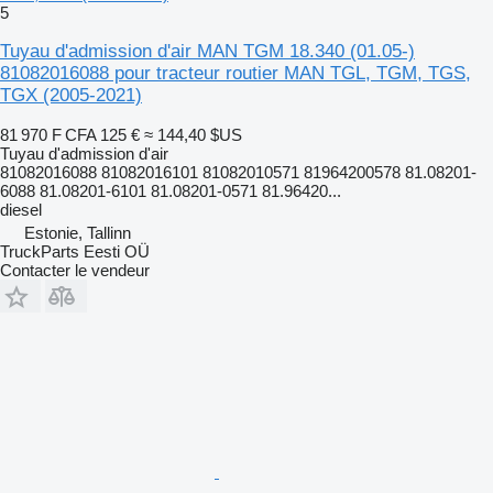
5
Tuyau d'admission d'air MAN TGM 18.340 (01.05-)
81082016088 pour tracteur routier MAN TGL, TGM, TGS,
TGX (2005-2021)
81 970 F CFA
125 €
≈ 144,40 $US
Tuyau d'admission d'air
81082016088 81082016101 81082010571 81964200578 81.08201-
6088 81.08201-6101 81.08201-0571 81.96420...
diesel
Estonie, Tallinn
TruckParts Eesti OÜ
Contacter le vendeur