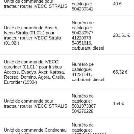
Unité de commande pour
catalogue:
40 €
tracteur routier IVECO STRALIS
504230341
Numéro de
Unité de commande Bosch,
catalogue:
Iveco Stralis (01.02-) pour
504280977
201,61 €
tracteur routier IVECO Stralis
41220678
(01.02-)
54051616,
carburant: diesel
Unité de commande IVECO
Numéro de
eurorider (01.01-) pour Irisbus
catalogue:
Access, Evadys, Axer, Karosa,
65,32 €
41221141,
Recreo, Domino, Agora, Citelis,
carburant: diesel
Eurorider (1999-)
Numéro de
Unité de commande pour
catalogue:
154 €
tracteur routier IVECO STRALIS
5801973867
504276228
Numéro de
Unité de commande Continental
catalogue: