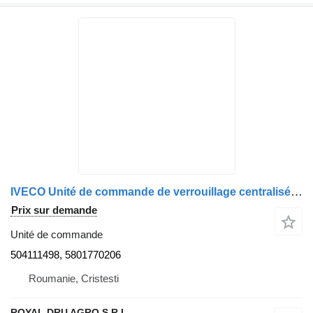
IVECO Unité de commande de verrouillage centralisé Iveco 504111498 580177 pour camion
Prix sur demande
Unité de commande
504111498, 5801770206
Roumanie, Cristesti
ROYAL DRU AGRO S.R.L.