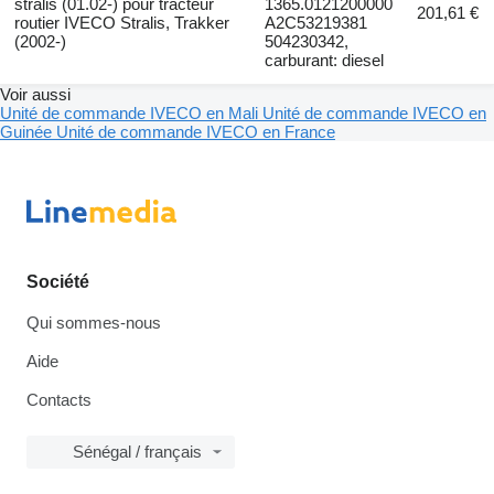
stralis (01.02-) pour tracteur
1365.0121200000
201,61 €
routier IVECO Stralis, Trakker
A2C53219381
(2002-)
504230342,
carburant: diesel
Voir aussi
Unité de commande IVECO en Mali
Unité de commande IVECO en
Guinée
Unité de commande IVECO en France
Société
Qui sommes-nous
Aide
Contacts
Sénégal / français