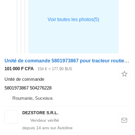
Unité de commande 5801973867 pour tracteur routier IVECO STRALIS
101 000 F CFA
154 €
≈ 177,90 $US
Unité de commande
5801973867 504276228
Roumanie, Suceava
DEZSTORE S.R.L.
depuis
14
ans sur Autoline