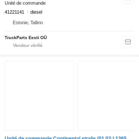
Unité de commande
41221141
diesel
Estonie, Tallinn
TruckParts Eesti OÜ
Unité de commande Continental stralis (01.02-) 1365.0121200000 pour tracteur routier IVECO Stralis, Trakker (2002-)