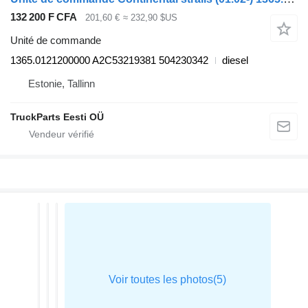
132 200 F CFA
201,60 €
≈ 232,90 $US
Unité de commande
1365.0121200000 A2C53219381 504230342
diesel
Estonie, Tallinn
TruckParts Eesti OÜ