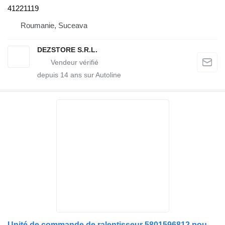
41221119
Roumanie, Suceava
DEZSTORE S.R.L.
depuis
14
ans sur Autoline
Unité de commande de ralentisseur 5801596812 pour camion IVECO – Cod