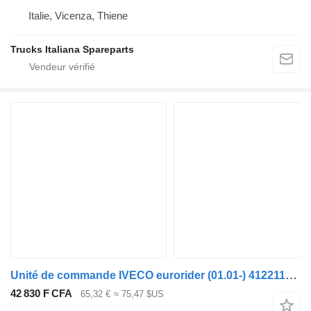
Italie, Vicenza, Thiene
Trucks Italiana Spareparts
Unité de commande IVECO eurorider (01.01-) 41221141 pour Irisbus Access, Evadys, Axer, Karosa, Recreo, Domino, Agora, Citelis, Eurorider (1999-)
42 830 F CFA
65,32 €
≈ 75,47 $US