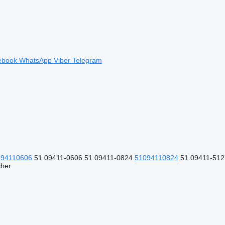
ebook
WhatsApp
Viber
Telegram
094110606
51.09411-0606 51.09411-0824
51094110824
51.09411-51
cher