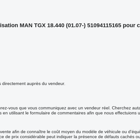
atisation MAN TGX 18.440 (01.07-) 51094115165 pou
ails directement auprès du vendeur.
surez-vous que vous communiquez avec un vendeur réel. Cherchez autant
s en utilisant le formulaire de commentaires afin que nous effectuions 
 vente afin de connaître le coût moyen du modèle de véhicule ou d'équip
rence de prix considérable peut indiquer la présence de défauts cachés o