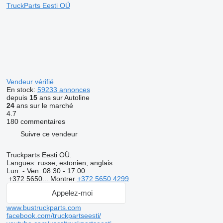
TruckParts Eesti OÜ
Vendeur vérifié
En stock:
59233 annonces
depuis
15
ans sur Autoline
24
ans sur le marché
4.7
180 commentaires
Suivre ce vendeur
Truckparts Eesti OÜ.
Langues:
russe, estonien, anglais
Lun. - Ven.
08:30 - 17:00
+372 5650...
Montrer
+372 5650 4299
Appelez-moi
www.bustruckparts.com
facebook.com/truckpartseesti/