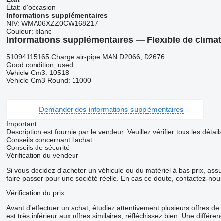
État:
d'occasion
Informations supplémentaires
NIV:
WMA06XZZ0CW168217
Couleur:
blanc
Informations supplémentaires — Flexible de clim
51094115165 Charge air-pipe MAN D2066, D2676
Good condition, used
Vehicle Cm3: 10518
Vehicle Cm3 Round: 11000
Demander des informations supplémentaires
Important
Description est fournie par le vendeur. Veuillez vérifier tous les dét
Conseils concernant l'achat
Conseils de sécurité
Vérification du vendeur
Si vous décidez d'acheter un véhicule ou du matériel à bas prix, as
faire passer pour une société réelle. En cas de doute, contactez-nou
Vérification du prix
Avant d'effectuer un achat, étudiez attentivement plusieurs offres de
est très inférieur aux offres similaires, réfléchissez bien. Une diffé