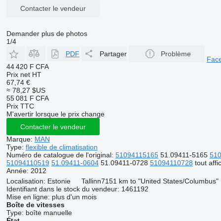
Contacter le vendeur
Demander plus de photos
1/4
PDF
Partager
Problème
Fac
44 420 F CFA
Prix net HT
67,74 €
≈ 78,27 $US
55 081 F CFA
Prix TTC
M'avertir lorsque le prix change
Contacter le vendeur
Marque:
MAN
Type:
flexible de climatisation
Numéro de catalogue de l'original:
51094115165
51.09411-5165
51
51094110519
51.09411-0604
51.09411-0728
51094110728
tout affi
Année:
2012
Localisation:
Estonie
Tallinn
7151 km to "United States/Columbus"
Identifiant dans le stock du vendeur:
1461192
Mise en ligne:
plus d'un mois
Boîte de vitesses
Type:
boîte manuelle
État