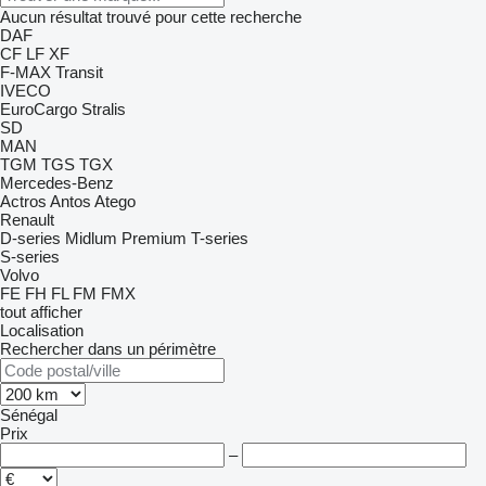
Aucun résultat trouvé pour cette recherche
DAF
CF
LF
XF
F-MAX
Transit
IVECO
EuroCargo
Stralis
SD
MAN
TGM
TGS
TGX
Mercedes-Benz
Actros
Antos
Atego
Renault
D-series
Midlum
Premium
T-series
S-series
Volvo
FE
FH
FL
FM
FMX
tout afficher
Localisation
Rechercher dans un périmètre
Sénégal
Prix
–