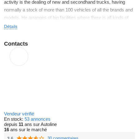
activity is the dealing of new and secondhand trucks, having
normally a stock of more than 100 vehicles of all the brands and
models. He arranges of big facilities where there is all kinds of
departments for the repair and review of vehicles, since it can be
Détails
sheet and puncture, mechanics, carrozados, hydraulics, washer,
greasing, ect., delivering this way so(then) the vehicles to the
Contacts
clients in persfecto been in general and with a sealed guarantee.
All kinds of reforms is realized on the truck since it can be
assembly of opened boxes, assembly of boxes.
Vendeur vérifié
En stock:
53 annonces
depuis
11
ans sur Autoline
16
ans sur le marché
3.6
30 commentaires