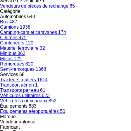
Service de véhicule
1
Vendeurs de pièces de rechange
65
Catégorie
Automobiles
640
Bus
487
Camions
1938
Camping-cars et caravanes
174
Citernes
475
Conteneurs
120
Matériel ferroviaire
32
Minibus
862
Motos
125
Remorques
820
Semi-remorques
1368
Services
68
Tracteurs routiers
1614
Transport aérien
1
Transports par eau
61
Véhicules utilitaires
623
Véhicules communaux
852
Équipements
683
Équipements aéroportuaires
50
Marque
Vendeur autorisé
Fabricant