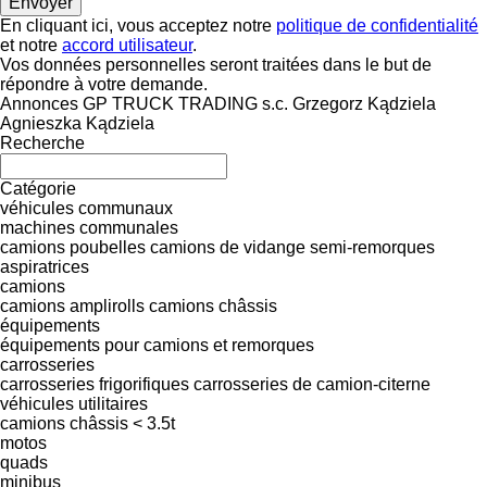
En cliquant ici, vous acceptez notre
politique de confidentialité
et notre
accord utilisateur
.
Vos données personnelles seront traitées dans le but de
répondre à votre demande.
Annonces GP TRUCK TRADING s.c. Grzegorz Kądziela
Agnieszka Kądziela
Recherche
Catégorie
véhicules communaux
machines communales
camions poubelles
camions de vidange
semi-remorques
aspiratrices
camions
camions amplirolls
camions châssis
équipements
équipements pour camions et remorques
carrosseries
carrosseries frigorifiques
carrosseries de camion-citerne
véhicules utilitaires
camions châssis < 3.5t
motos
quads
minibus