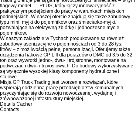
Trading oferuje pełną gamę nowoczesnych śmieciarek – w tym
flagowy model T1 PLUS, który łączy innowacyjność z
praktycznym podejściem do pracy w warunkach miejskich i
podmiejskich. W naszej ofercie znajdują się także zabudowy
typu mini, myjki do pojemników oraz śmieciarko-myjki,
pozwalające na efektywną zbiórkę i jednoczesne mycie
pojemników.
W naszym zakładzie w Tychach produkowane są również
zabudowy asenizacyjne o pojemnościach od 3 do 28 tys.
litrów – z możliwością pełnej personalizacji. Oferujemy także
urządzenia hakowe GP Lift dla pojazdów o DMC od 3,5 do 32
ton oraz wywrotki jedno-, dwu- i trójstronne, montowane na
podwoziach dwu- i trzyosiowych. Do budowy wykorzystywane
są wyłącznie wysokiej klasy komponenty hydrauliczne i
stalowe.
Misją GP Truck Trading jest tworzenie rozwiązań, które
wspierają codzienną pracę przedsiębiorstw komunalnych,
przyczyniając się do rozwoju nowoczesnej, wydajnej i
zrównoważonej infrastruktury miejskiej.
Détails
Cacher
Contacts