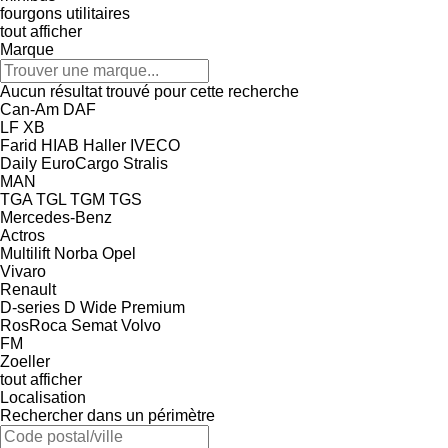
fourgons utilitaires
tout afficher
Marque
Aucun résultat trouvé pour cette recherche
Can-Am
DAF
LF
XB
Farid
HIAB
Haller
IVECO
Daily
EuroCargo
Stralis
MAN
TGA
TGL
TGM
TGS
Mercedes-Benz
Actros
Multilift
Norba
Opel
Vivaro
Renault
D-series
D Wide
Premium
RosRoca
Semat
Volvo
FM
Zoeller
tout afficher
Localisation
Rechercher dans un périmètre