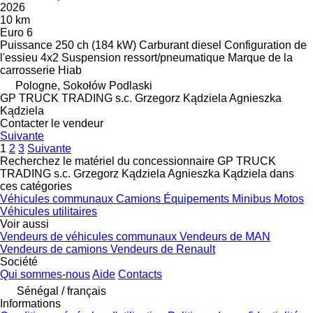
2026
10 km
Euro 6
Puissance
250 ch (184 kW)
Carburant
diesel
Configuration de
l'essieu
4x2
Suspension
ressort/pneumatique
Marque de la
carrosserie
Hiab
Pologne, Sokołów Podlaski
GP TRUCK TRADING s.c. Grzegorz Kądziela Agnieszka
Kądziela
Contacter le vendeur
Suivante
1
2
3
Suivante
Recherchez le matériel du concessionnaire GP TRUCK
TRADING s.c. Grzegorz Kądziela Agnieszka Kądziela dans
ces catégories
Véhicules communaux
Camions
Équipements
Minibus
Motos
Véhicules utilitaires
Voir aussi
Vendeurs de véhicules communaux
Vendeurs de MAN
Vendeurs de camions
Vendeurs de Renault
Société
Qui sommes-nous
Aide
Contacts
Sénégal / français
Informations