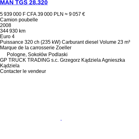
MAN TGS 28.320
5 939 000 F CFA
39 000 PLN
≈ 9 057 €
Camion poubelle
2008
344 930 km
Euro 4
Puissance
320 ch (235 kW)
Carburant
diesel
Volume
23 m³
Marque de la carrosserie
Zoeller
Pologne, Sokołów Podlaski
GP TRUCK TRADING s.c. Grzegorz Kądziela Agnieszka
Kądziela
Contacter le vendeur