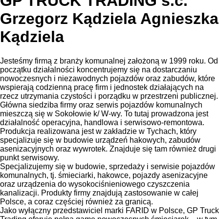
GP TRUCK TRADING s.c.
Grzegorz Kądziela Agnieszka
Kądziela
Jesteśmy firmą z branży komunalnej założoną w 1999 roku. Od
początku działalności koncentrujemy się na dostarczaniu
nowoczesnych i niezawodnych pojazdów oraz zabudów, które
wspierają codzienną pracę firm i jednostek działających na
rzecz utrzymania czystości i porządku w przestrzeni publicznej.
Główna siedziba firmy oraz serwis pojazdów komunalnych
mieszczą się w Sokołowie k/ W-wy. To tutaj prowadzona jest
działalność operacyjna, handlowa i serwisowo-remontowa.
Produkcja realizowana jest w zakładzie w Tychach, który
specjalizuje się w budowie urządzeń hakowych, zabudów
asenizacyjnych oraz wywrotek. Znajduje się tam również drugi
punkt serwisowy.
Specjalizujemy się w budowie, sprzedaży i serwisie pojazdów
komunalnych, tj. śmieciarki, hakowce, pojazdy asenizacyjne
oraz urządzenia do wysokociśnieniowego czyszczenia
kanalizacji. Produkty firmy znajdują zastosowanie w całej
Polsce, a coraz częściej również za granicą.
Jako wyłączny przedstawiciel marki FARID w Polsce, GP Truck