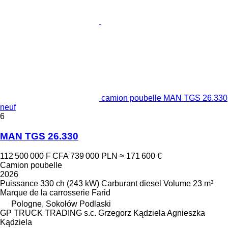
camion poubelle MAN TGS 26.330
neuf
6
MAN TGS 26.330
112 500 000 F CFA
739 000 PLN
≈ 171 600 €
Camion poubelle
2026
Puissance
330 ch (243 kW)
Carburant
diesel
Volume
23 m³
Marque de la carrosserie
Farid
Pologne, Sokołów Podlaski
GP TRUCK TRADING s.c. Grzegorz Kądziela Agnieszka
Kądziela