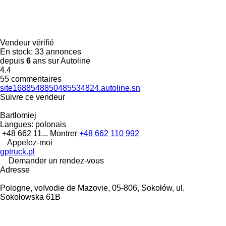
Vendeur vérifié
En stock:
33 annonces
depuis
6
ans sur Autoline
4.4
55 commentaires
site1688548850485534824.autoline.sn
Suivre ce vendeur
Bartłomiej
Langues:
polonais
+48 662 11...
Montrer
+48 662 110 992
Appelez-moi
gptruck.pl
Demander un rendez-vous
Adresse
Pologne, voïvodie de Mazovie, 05-806, Sokołów, ul.
Sokołowska 61B