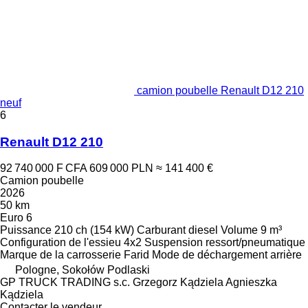
camion poubelle Renault D12 210
neuf
6
Renault D12 210
92 740 000 F CFA
609 000 PLN
≈ 141 400 €
Camion poubelle
2026
50 km
Euro 6
Puissance
210 ch (154 kW)
Carburant
diesel
Volume
9 m³
Configuration de l'essieu
4x2
Suspension
ressort/pneumatique
Marque de la carrosserie
Farid
Mode de déchargement
arrière
Pologne, Sokołów Podlaski
GP TRUCK TRADING s.c. Grzegorz Kądziela Agnieszka
Kądziela
Contacter le vendeur