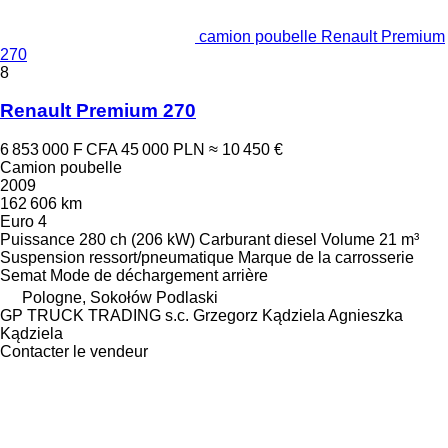
camion poubelle Renault Premium
270
8
Renault Premium 270
6 853 000 F CFA
45 000 PLN
≈ 10 450 €
Camion poubelle
2009
162 606 km
Euro 4
Puissance
280 ch (206 kW)
Carburant
diesel
Volume
21 m³
Suspension
ressort/pneumatique
Marque de la carrosserie
Semat
Mode de déchargement
arrière
Pologne, Sokołów Podlaski
GP TRUCK TRADING s.c. Grzegorz Kądziela Agnieszka
Kądziela
Contacter le vendeur