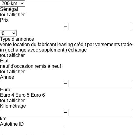
Sénégal
tout afficher
Prix
–
Type d'annonce
vente
location
du fabricant
leasing
crédit
par versements
trade-
in ( échange avec supplément )
échange
tout afficher
État
neuf
d'occasion
remis à neuf
tout afficher
Année
–
Euro
Euro 4
Euro 5
Euro 6
tout afficher
Kilométrage
–
km
Autoline ID