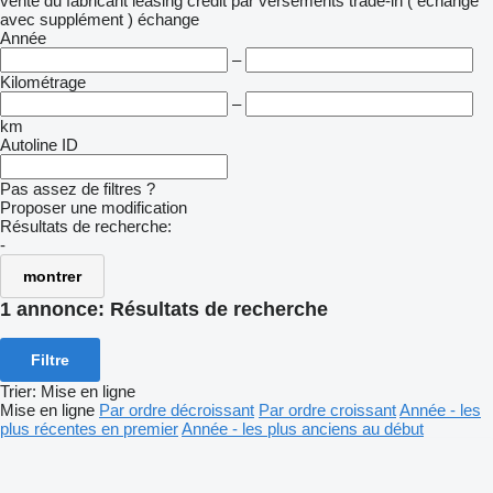
vente
du fabricant
leasing
crédit
par versements
trade-in ( échange
avec supplément )
échange
Année
–
Kilométrage
–
km
Autoline ID
Pas assez de filtres ?
Proposer une modification
Résultats de recherche:
-
montrer
1 annonce:
Résultats de recherche
Filtre
Trier
:
Mise en ligne
Mise en ligne
Par ordre décroissant
Par ordre croissant
Année - les
plus récentes en premier
Année - les plus anciens au début