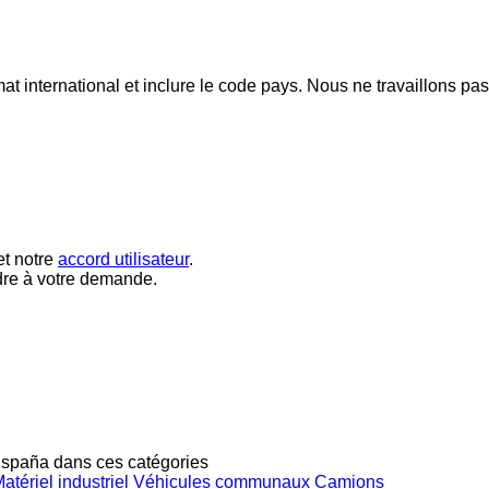
mat international et inclure le code pays.
Nous ne travaillons pa
t notre
accord utilisateur
.
dre à votre demande.
España dans ces catégories
atériel industriel
Véhicules communaux
Camions