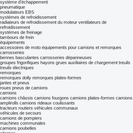
système d'échappement
pneumatique
modulateurs EBS
systèmes de refroidissement
radiateurs de refroidissement du moteur
ventilateurs de
refroidissement
systèmes de freinage
tambours de frein
équipements
accessoires de moto
équipements pour camions et remorques
carrosseries
bennes basculantes
carrosseries dépanneuses
groupes frigorifiques
hayons
grues auxiliaires de chargement
treuils
treuils électriques
remorques
remorques dolly
remorques plates-formes
jantes et pneus
roues
pneus de camions
camions
camions châssis
camions fourgons
camions plates-formes
camions
amplirolls
camions rideaux coulissants
tracteurs routiers
véhicules communaux
véhicules de secours
camions de pompiers
machines communales
camions poubelles