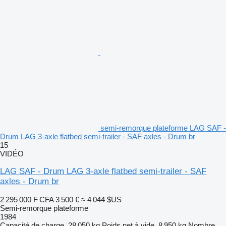
semi-remorque plateforme LAG SAF -
Drum LAG 3-axle flatbed semi-trailer - SAF axles - Drum br
15
VIDÉO
LAG SAF - Drum LAG 3-axle flatbed semi-trailer - SAF
axles - Drum br
2 295 000 F CFA
3 500 €
≈ 4 044 $US
Semi-remorque plateforme
1984
Capacité de charge
28 050 kg
Poids net à vide
8 950 kg
Nombre