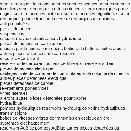
semi-remorques fourgons
semi-remorques bennes
semi-remorques
forestiers
semi-remorques porte-conteneurs
semi-remorques porte-
engins
semi-remorques plateaux
semi-remorques frigorifiques
semi-
remorques pour le transport de verre
remorques modulaires
autopropulsées
pièces détachées
suspensions
essieux
moyeux
stabilisateurs hydraulique
pièces détachées de carrosserie
châssis
garde-boues
pare-chocs
boîtiers de batterie
boîtes à outils
autres pièces détachées de carrosserie
circuits de carburant
réservoirs de carburant
boîtiers de filtre à air
réservoirs d'air
pièces détachées électrique
câblages
unité de commande
commutateurs de colonne de direction
autres pièces détachées électrique
pièces détachées de cabine
revêtements
portes
vitres
vitres latérales
ailerons
autres pièces détachées pour cabine
hydraulique
pompes hydrauliques
réservoirs hydrauliques
vérins hydrauliques
transmissions
boîtes de vitesses
arbres de transmission
essieux arrière
systèmes d'échappement
réservoirs AdBlue
pompes AdBlue
autres pièces détachées du