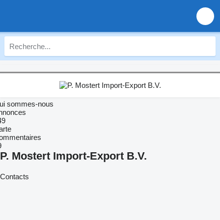
ui sommes-nous
nnonces
49
arte
ommentaires
9
P. Mostert Import-Export B.V.
Contacts