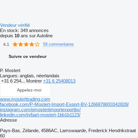
Vendeur vérifié
En stock:
349 annonces
depuis
10
ans sur Autoline
4.1
59 commentaires
Suivre ce vendeur
P. Mostert
Langues:
anglais, néerlandais
+31 6 254...
Montrer
+31 6 25408013
Appelez-moi
www.mosterttrading.com
facebook.com/P-Mostert-Import-Export-BV-1266878693342828/
instagram.com/pmostertimportexportbv/
linkedin.com/in/bart-mostert-1bb1b1123/
Adresse
Pays-Bas, Zélande, 4586AC, Lamswaarde, Frederick Hendrikstraat
60