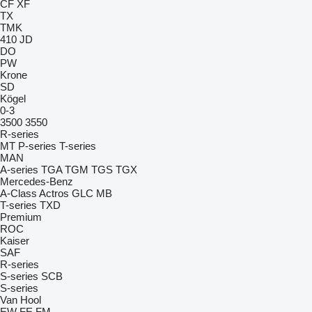
CF
XF
TX
TMK
410
JD
DO
PW
Krone
SD
Kögel
0-3
3500
3550
R-series
MT
P-series
T-series
MAN
A-series
TGA
TGM
TGS
TGX
Mercedes-Benz
A-Class
Actros
GLC
MB
T-series
TXD
Premium
ROC
Kaiser
SAF
R-series
S-series
SCB
S-series
Van Hool
EW
FE
FM