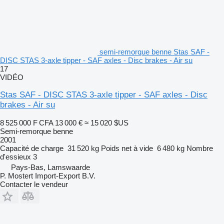
semi-remorque benne Stas SAF -
DISC STAS 3-axle tipper - SAF axles - Disc brakes - Air su
17
VIDÉO
Stas SAF - DISC STAS 3-axle tipper - SAF axles - Disc
brakes - Air su
8 525 000 F CFA
13 000 €
≈ 15 020 $US
Semi-remorque benne
2001
Capacité de charge
31 520 kg
Poids net à vide
6 480 kg
Nombre
d'essieux
3
Pays-Bas, Lamswaarde
P. Mostert Import-Export B.V.
Contacter le vendeur