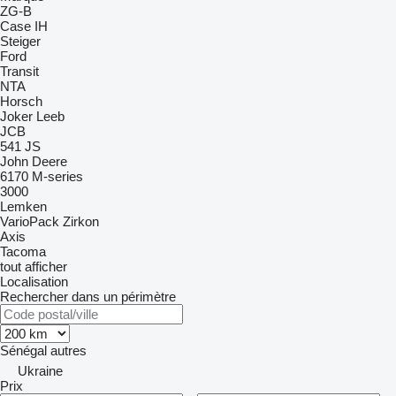
ZG-B
Case IH
Steiger
Ford
Transit
NTA
Horsch
Joker
Leeb
JCB
541
JS
John Deere
6170
M-series
3000
Lemken
VarioPack
Zirkon
Axis
Tacoma
tout afficher
Localisation
Rechercher dans un périmètre
Sénégal
autres
Ukraine
Prix