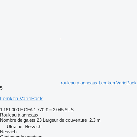
rouleau à anneaux Lemken VarioPack
5
Lemken VarioPack
1 161 000 F CFA
1 770 €
≈ 2 045 $US
Rouleau à anneaux
Nombre de galets
23
Largeur de couverture
2,3 m
Ukraine, Nesvich
Nesvich
Contacter le vendeur