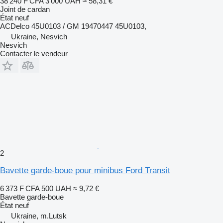
38 240 F CFA
3 000 UAH
≈ 58,31 €
Joint de cardan
État
neuf
ACDelco 45U0103 / GM 19470447 45U0103,
Ukraine, Nesvich
Nesvich
Contacter le vendeur
2
Bavette garde-boue pour minibus Ford Transit
6 373 F CFA
500 UAH
≈ 9,72 €
Bavette garde-boue
État
neuf
Ukraine, m.Lutsk