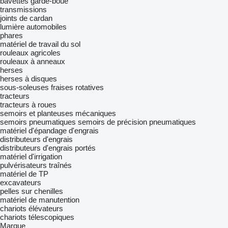
bavettes garde-boue
transmissions
joints de cardan
lumière automobiles
phares
matériel de travail du sol
rouleaux agricoles
rouleaux à anneaux
herses
herses à disques
sous-soleuses
fraises rotatives
tracteurs
tracteurs à roues
semoirs et planteuses mécaniques
semoirs pneumatiques
semoirs de précision pneumatiques
matériel d'épandage d'engrais
distributeurs d'engrais
distributeurs d'engrais portés
matériel d'irrigation
pulvérisateurs traînés
matériel de TP
excavateurs
pelles sur chenilles
matériel de manutention
chariots élévateurs
chariots télescopiques
Marque