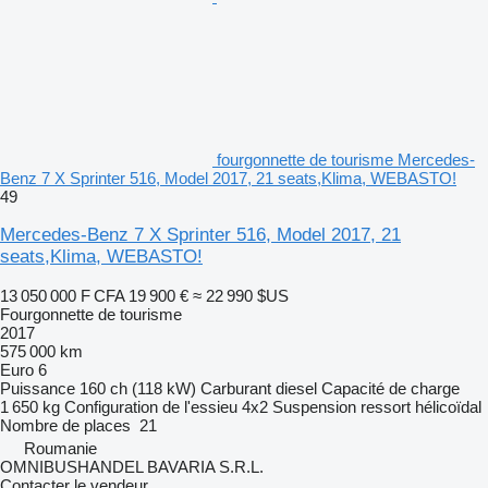
fourgonnette de tourisme Mercedes-
Benz 7 X Sprinter 516, Model 2017, 21 seats,Klima, WEBASTO!
49
Mercedes-Benz 7 X Sprinter 516, Model 2017, 21
seats,Klima, WEBASTO!
13 050 000 F CFA
19 900 €
≈ 22 990 $US
Fourgonnette de tourisme
2017
575 000 km
Euro 6
Puissance
160 ch (118 kW)
Carburant
diesel
Capacité de charge
1 650 kg
Configuration de l'essieu
4x2
Suspension
ressort hélicoïdal
Nombre de places
21
Roumanie
OMNIBUSHANDEL BAVARIA S.R.L.
Contacter le vendeur