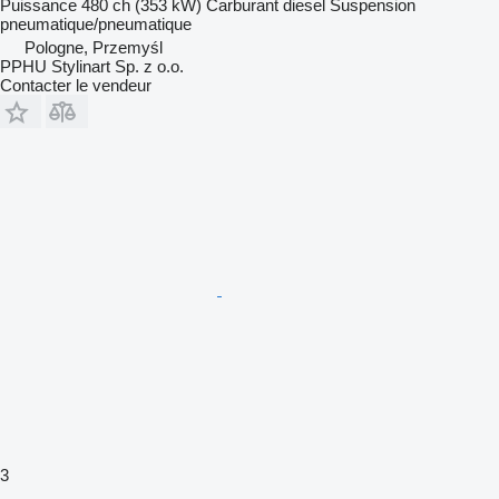
Puissance
480 ch (353 kW)
Carburant
diesel
Suspension
pneumatique/pneumatique
Pologne, Przemyśl
PPHU Stylinart Sp. z o.o.
Contacter le vendeur
3